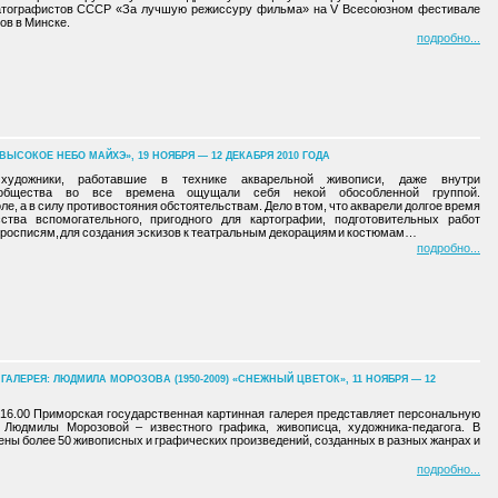
атографистов СССР «За лучшую режиссуру фильма» на V Всесоюзном фестивале
в в Минске.
подробно
ВЫСОКОЕ НЕБО МАЙХЭ», 19 НОЯБРЯ — 12 ДЕКАБРЯ 2010 ГОДА
художники, работавшие в технике акварельной живописи, даже внутри
ообщества во все времена ощущали себя некой обособленной группой.
оле, а в силу противостояния обстоятельствам. Дело в том, что акварели долгое время
ства вспомогательного, пригодного для картографии, подготовительных работ
, росписям, для создания эскизов к театральным декорациям и костюмам…
подробно
ЛЕРЕЯ: ЛЮДМИЛА МОРОЗОВА (1950-2009) «СНЕЖНЫЙ ЦВЕТОК», 11 НОЯБРЯ — 12
в 16.00 Приморская государственная картинная галерея представляет персональную
Людмилы Морозовой – известного графика, живописца, художника-педагога. В
ены более 50 живописных и графических произведений, созданных в разных жанрах и
подробно