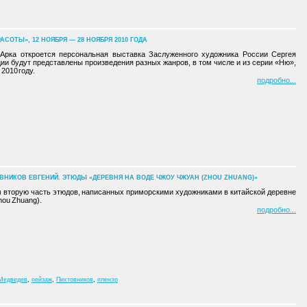
АСОТЫ», 12 НОЯБРЯ — 28 НОЯБРЯ 2010 ГОДА
 Арка откроется персональная выставка Заслуженного художника России Сергея
ции будут представлены произведения разных жанров, в том числе и из серии «Ню»,
2010 году.
подробно
ОВНИКОВ ЕВГЕНИЙ. ЭТЮДЫ «ДЕРЕВНЯ НА ВОДЕ ЧЖОУ ЧЖУАН (ZHOU ZHUANG)»
 вторую часть этюдов, написанных приморскими художниками в китайской деревне
hou Zhuang).
подробно
Медведев
,
пейзаж
,
Пихтовников
,
пленэр