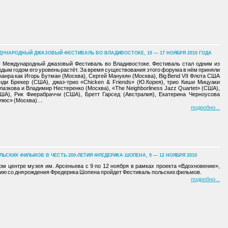
ДУНАРОДНЫЙ ДЖАЗОВЫЙ ФЕСТИВАЛЬ ВО ВЛАДИВОСТОКЕ, 10 — 17 НОЯБРЯ 2010 ГОДА
II Международный джазовый Фестиваль во Владивостоке. Фестиваль стал одним из
ждым годом его уровень растёт. За время существования этого форума в нём приняли
анра как Игорь Бутман (Москва), Сергей Манукян (Москва), Big Bend VII Флота США
Рэнди Брекер (США), джаз-трио «Chicken & Friends» (Ю.Корея), трио Киши Мицуаки
лазкова и Владимир Нестеренко (Москва), «The Neighborliness Jazz Quartet» (США),
А), Рик Фиерабраччи (США), Бретт Гарсед (Австралия), Екатерина Черноусова
Плюс» (Москва)…
подробно
ЬСКИХ ФИЛЬМОВ В ЧЕСТЬ 200-ЛЕТИЯ ФРЕДЕРИКА ШОПЕНА, 9 — 12 НОЯБРЯ 2010
м центре музея им. Арсеньева с 9 по 12 ноября в рамках проекта «Вдохновение»,
ию со дня рождения Фредерика Шопена пройдет Фестиваль польских фильмов.
подробно