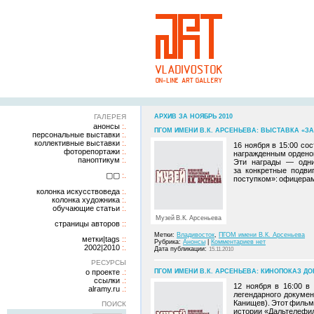
ГАЛЕРЕЯ
АРХИВ ЗА НОЯБРЬ 2010
анонсы
ПГОМ ИМЕНИ В.К. АРСЕНЬЕВА: ВЫСТАВКА «ЗА 
персональные выставки
коллективные выставки
16 ноября в 15:00 со
фоторепортажи
награжденным орденом
паноптикум
Эти награды — одни
за конкретные подви
▢▢
поступком»: офицерам 
колонка искусствоведа
колонка художника
обучающие статьи
Музей В.К. Арсеньева
страницы авторов
Метки:
Владивосток
,
ПГОМ имени В.К. Арсеньева
метки|tags
Рубрика:
Анонсы
|
Комментариев нет
2002|2010
Дата публикации:
15.11.2010
РЕСУРСЫ
о проекте
ПГОМ ИМЕНИ В.К. АРСЕНЬЕВА: КИНОПОКАЗ ДОК
ссылки
12 ноября в 16:00 в
alramy.ru
легендарного докумен
Канищев). Этот фильм 
ПОИСК
истории «Дальтелефи