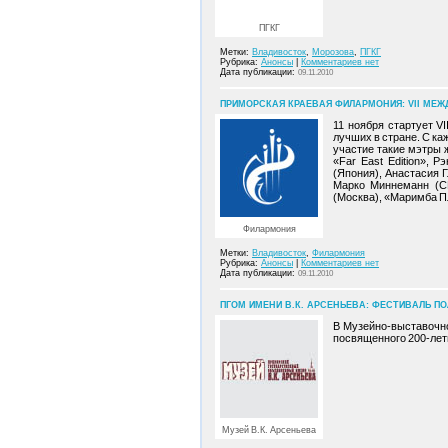
ПГКГ
Метки:
Владивосток
,
Морозова
,
ПГКГ
Рубрика:
Анонсы
|
Комментариев нет
Дата публикации:
09.11.2010
ПРИМОРСКАЯ КРАЕВАЯ ФИЛАРМОНИЯ: VII МЕЖ
11 ноября стартует V
лучших в стране. С ка
участие такие мэтры ж
«Far East Edition», 
(Япония), Анастасия Г
Марко Миннеманн (СШ
(Москва), «Маримба 
Филармония
Метки:
Владивосток
,
Филармония
Рубрика:
Анонсы
|
Комментариев нет
Дата публикации:
09.11.2010
ПГОМ ИМЕНИ В.К. АРСЕНЬЕВА: ФЕСТИВАЛЬ ПОЛ
В Музейно-выставочно
посвященного 200-лет
Музей В.К. Арсеньева