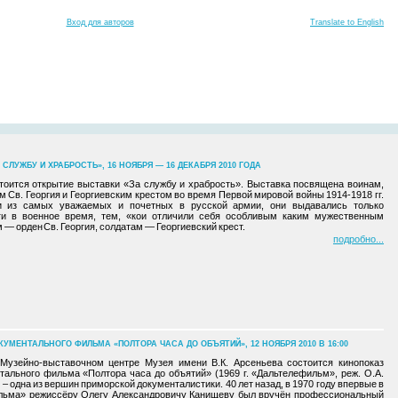
Вход для авторов
Translate to English
СЛУЖБУ И ХРАБРОСТЬ», 16 НОЯБРЯ — 16 ДЕКАБРЯ 2010 ГОДА
стоится открытие выставки «За службу и храбрость». Выставка посвящена воинам,
 Св. Георгия и Георгиевским крестом во время Первой мировой войны
1914-1918 гг.
 из самых уважаемых и почетных в русской армии, они выдавались только
ги в военное время, тем, «кои отличили себя особливым каким мужественным
— орден Св. Георгия, солдатам — Георгиевский крест.
подробно
УМЕНТАЛЬНОГО ФИЛЬМА «ПОЛТОРА ЧАСА ДО ОБЪЯТИЙ», 12 НОЯБРЯ 2010 В 16:00
 Музейно-выставочном центре Музея имени В.К. Арсеньева состоится кинопоказ
тального фильма «Полтора часа до объятий» (1969 г. «Дальтелефильм», реж. О.А.
– одна из вершин приморской документалистики. 40 лет назад, в 1970 году впервые в
льма» режиссёру Олегу Александровичу Канищеву был вручён профессиональный