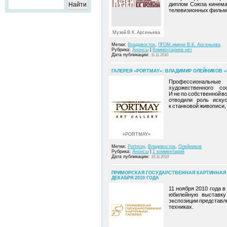
диплом Союза кинем
телевизионных фильмо
Музей В.К. Арсеньева
Метки:
Владивосток
,
ПГОМ имени В.К. Арсеньева
Рубрика:
Анонсы
|
Комментариев нет
Дата публикации:
11.11.2010
ГАЛЕРЕЯ «PORTMAY»: ВЛАДИМИР ОЛЕЙНИКОВ «
Профессиональные 
художественного с
И не по собственной в
отводили роль искус
к станковой живописи
«PORTMAY»
Метки:
Portmay
,
Владивосток
,
Олейников
Рубрика:
Анонсы
|
1 комментарий
Дата публикации:
10.11.2010
ПРИМОРСКАЯ ГОСУДАРСТВЕННАЯ КАРТИННАЯ ГА
ДЕКАБРЯ 2010 ГОДА
11 ноября 2010 года 
юбилейную выставку 
экспозиции представл
техниках.