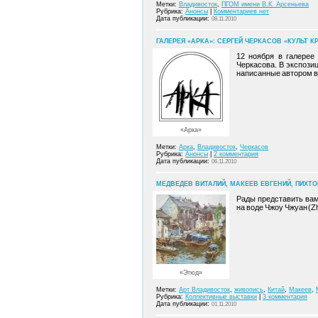
Метки:
Владивосток
,
ПГОМ имени В.К. Арсеньева
Рубрика:
Анонсы
|
Комментариев нет
Дата публикации:
08.11.2010
ГАЛЕРЕЯ «АРКА»: СЕРГЕЙ ЧЕРКАСОВ «КУЛЬТ КР
12 ноября в галерее
Черкасова. В экспози
написанные автором в 
«Арка»
Метки:
Арка
,
Владивосток
,
Черкасов
Рубрика:
Анонсы
|
2 комментария
Дата публикации:
06.11.2010
МЕДВЕДЕВ ВИТАЛИЙ, МАКЕЕВ ЕВГЕНИЙ, ПИХТ
Рады представить вам
на воде Чжоу Чжуан (Z
«Этюд»
Метки:
Арт Владивосток
,
живопись
,
Китай
,
Макеев
,
Рубрика:
Коллективные выставки
|
3 комментария
Дата публикации:
01.11.2010