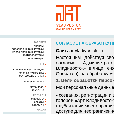
ГАЛЕРЕЯ
СОГЛАСИЕ НА ОБРАБОТКУ 
анонсы
персональные выставки
Сайт:
artvladivostok.ru
коллективные выставки
фоторепортажи
Настоящим, действуя сво
паноптикум
согласие Администрат
▢▢
Владивосток», в лице Теня
колонка искусствоведа
колонка художника
Оператор), на обработку 
обучающие статьи
1. Цели обработки перс
страницы авторов
Мои персональные данные
метки|tags
2002|2010
создания, регистрации и
РЕСУРСЫ
о проекте
галереи «Арт Владивосток» 
ссылки
alramy.ru
публикации моего профил
доступе для неограниченн
ПОИСК