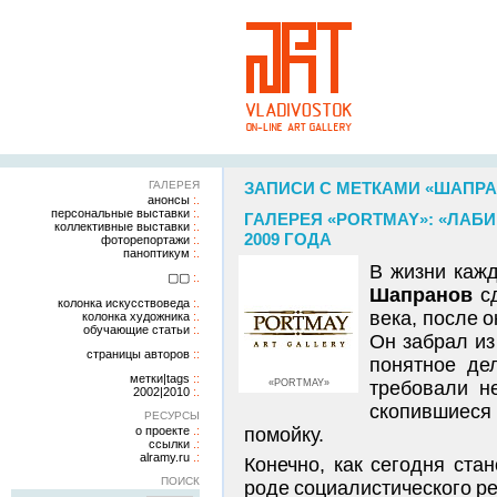
ГАЛЕРЕЯ
ЗАПИСИ С МЕТКАМИ «ШАПР
анонсы
персональные выставки
ГАЛЕРЕЯ «PORTMAY»: «ЛАБИ
коллективные выставки
2009 ГОДА
фоторепортажи
паноптикум
В жизни каж
▢▢
Шапранов
с
колонка искусствоведа
века, после 
колонка художника
обучающие статьи
Он забрал из
страницы авторов
понятное дел
метки|tags
«PORTMAY»
требовали н
2002|2010
скопившиеся 
РЕСУРСЫ
о проекте
помойку.
ссылки
alramy.ru
Конечно, как сегодня ста
ПОИСК
роде социалистического ре