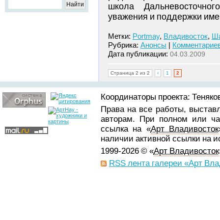
школа Дальневосточного
уважения и поддержки име
Метки:
Portmay
,
Владивосток
,
Ш
Рубрика:
Анонсы
|
Комментариев
Дата публикации:
04.03.2009
Страница 2 из 2
‹
1
2
Координаторы проекта: Теняков
Права на все работы, выстав
авторам. При полном или ча
ссылка на «
Арт Владивосток
наличии активной ссылки на 
1999-2026 © «
Арт Владивосток
RSS лента галереи «Арт Вла