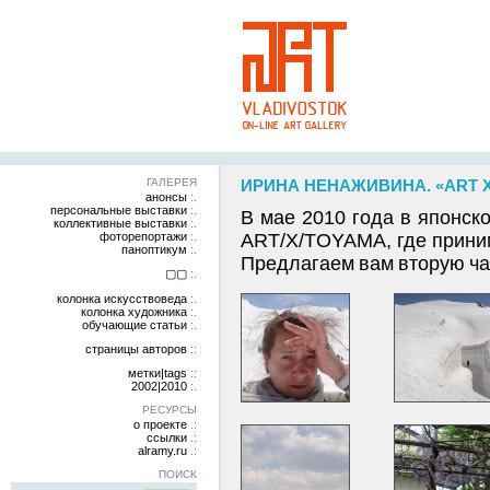
ГАЛЕРЕЯ
ИРИНА НЕНАЖИВИНА. «ART X 
анонсы
персональные выставки
В мае 2010 года в японс
коллективные выставки
фоторепортажи
ART/X/TOYAMA, где приним
паноптикум
Предлагаем вам вторую ча
▢▢
колонка искусствоведа
колонка художника
обучающие статьи
страницы авторов
метки|tags
2002|2010
РЕСУРСЫ
о проекте
ссылки
alramy.ru
ПОИСК