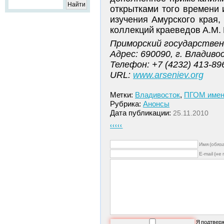
открытками того времени 
изучения Амурского края,
коллекций краеведов А.М. 
Приморский государствен
Адрес: 690090, г. Владиво
Телефон: +7 (4232) 413-89
URL:
www.arseniev.org
Метки:
Владивосток
,
ПГОМ имени
Рубрика:
Анонсы
Дата публикации:
25.11.2010
‹‹‹‹‹
Имя (обяз
E-mail (не
Я подтвер