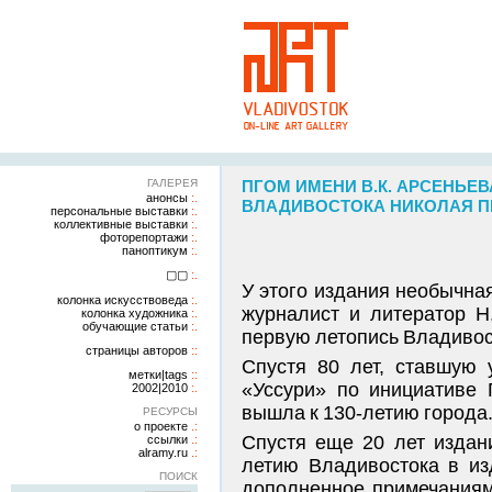
ГАЛЕРЕЯ
ПГОМ ИМЕНИ В.К. АРСЕНЬЕ
анонсы
ВЛАДИВОСТОКА НИКОЛАЯ ПЕТ
персональные выставки
коллективные выставки
фоторепортажи
паноптикум
▢▢
У этого издания необычна
колонка искусствоведа
журналист и литератор Н
колонка художника
обучающие статьи
первую летопись Владивост
страницы авторов
Спустя 80 лет, ставшую 
метки|tags
«Уссури» по инициативе 
2002|2010
вышла к 130-летию города
РЕСУРСЫ
о проекте
Спустя еще 20 лет издан
ссылки
alramy.ru
летию Владивостока в из
ПОИСК
дополненное примечания