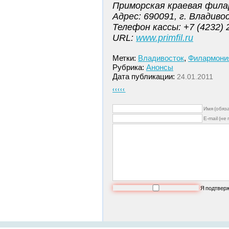
Приморская краевая фил
Адрес: 690091, г. Владиво
Телефон кассы: +7 (4232) 
URL:
www.primfil.ru
Метки:
Владивосток
,
Филармони
Рубрика:
Анонсы
Дата публикации:
24.01.2011
‹‹‹‹‹
Имя (обяз
E-mail (не
Я подтвер