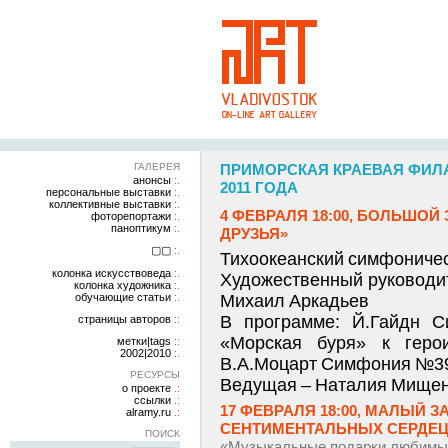
ГАЛЕРЕЯ
ПРИМОРСКАЯ КРАЕВАЯ ФИЛА
анонсы
2011 ГОДА
персональные выставки
коллективные выставки
4 ФЕВРАЛЯ 18:00, БОЛЬШОЙ
фоторепортажи
паноптикум
ДРУЗЬЯ»
▢▢
Тихоокеанский симфоничес
колонка искусствоведа
Художественный руководи
колонка художника
обучающие статьи
Михаил Аркадьев
В программе: Й.Гайдн 
страницы авторов
«Морская буря» к герои
метки|tags
2002|2010
В.А.Моцарт Симфония №39
РЕСУРСЫ
Ведущая – Наталия Мищен
о проекте
ссылки
17 ФЕВРАЛЯ 18:00, МАЛЫЙ 
alramy.ru
СЕНТИМЕНТАЛЬНЫХ СЕРДЕЦ
ПОИСК
«Музыкальные подарки любимым