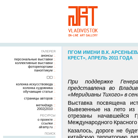
ГАЛЕРЕЯ
ПГОМ ИМЕНИ В.К. АРСЕНЬЕ
анонсы
КРЕСТ», АПРЕЛЬ 2011 ГОДА
персональные выставки
коллективные выставки
фоторепортажи
паноптикум
▢▢
При поддержке Генер
колонка искусствоведа
представлена во Влади
колонка художника
обучающие статьи
«Меридианы Тихого» в сен
страницы авторов
Выставка посвящена ист
метки|tags
Вывезенные на лето из 
2002|2010
отрезаны начавшейся Г
РЕСУРСЫ
о проекте
Международного Красного 
ссылки
alramy.ru
Казалось, дороге не буде
ПОИСК
китайскую территорию де