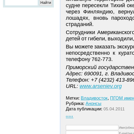
судне пересекли Тихий ок
через Финляндию, верну
лошадях, вновь пароход
страданий.
Сотрудники Американского
детей от гибели, выходили,
Вы можете заказать экскур
непосредственно к курат
телефону 762-773.
Приморский государствен
Адрес: 690091, г. Владиво
Телефон: +7 (4232) 413-89
URL:
www.arseniev.org
Метки:
Владивосток
,
ПГОМ имени
Рубрика:
Анонсы
Дата публикации:
05.04.2011
‹‹‹‹‹
Имя (обяз
E-mail (не