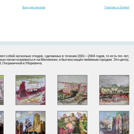
Вход для авторов
Translate to English
ет собой несколько этюдов, сделанных в течение 2001—2004 годов, то есть тех лет,
олько начал осваиваться на Миллионке, и был восхищён любимым городом. Это центр,
й, Пограничной и Уборевича.