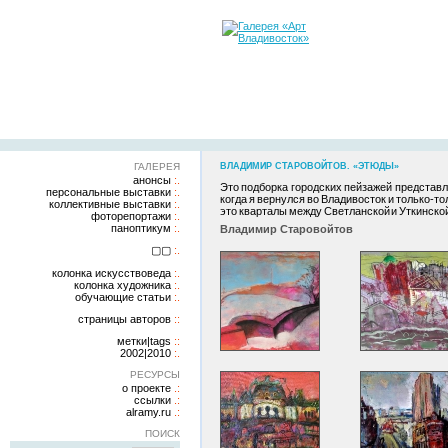
ГАЛЕРЕЯ
ВЛАДИМИР СТАРОВОЙТОВ. «ЭТЮДЫ»
анонсы
Это подборка городских пейзажей представля
персональные выставки
когда я вернулся во Владивосток и только-т
коллективные выставки
это кварталы между Светланской и Уткинско
фоторепортажи
паноптикум
Владимир Старовойтов
▢▢
колонка искусствоведа
колонка художника
обучающие статьи
страницы авторов
метки|tags
2002|2010
РЕСУРСЫ
о проекте
ссылки
alramy.ru
ПОИСК