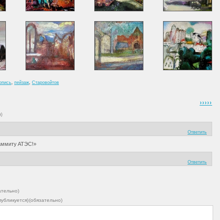
опись
,
пейзаж
,
Старовойтов
›››››
я)
Ответить
саммиту АТЭС!»
Ответить
ательно)
 публикуется) (обязательно)