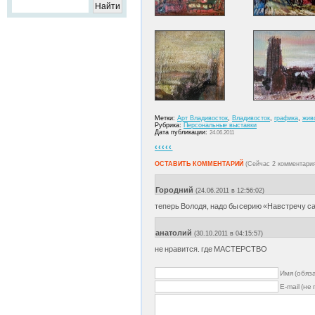
Метки:
Арт Владивосток
,
Владивосток
,
графика
,
жив
Рубрика:
Персональные выставки
Дата публикации:
24.06.2011
‹‹‹‹‹
ОСТАВИТЬ КОММЕНТАРИЙ
(Сейчас 2 комментари
Городний
(24.06.2011 в 12:56:02)
теперь Володя, надо бы серию «Навстречу 
анатолий
(30.10.2011 в 04:15:57)
не нравится. где МАСТЕРСТВО
Имя (обяз
E-mail (не