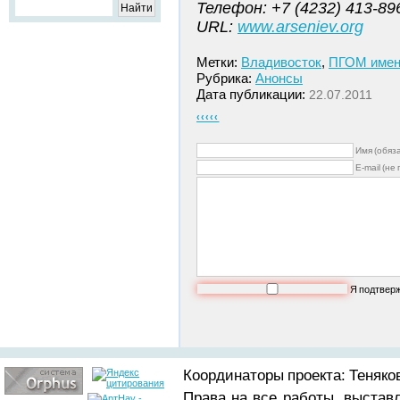
Телефон: +7 (4232) 413-89
URL:
www.arseniev.org
Метки:
Владивосток
,
ПГОМ имени
Рубрика:
Анонсы
Дата публикации:
22.07.2011
‹‹‹‹‹
Имя (обяз
E-mail (не
Я подтвер
Координаторы проекта: Теняков
Права на все работы, выстав