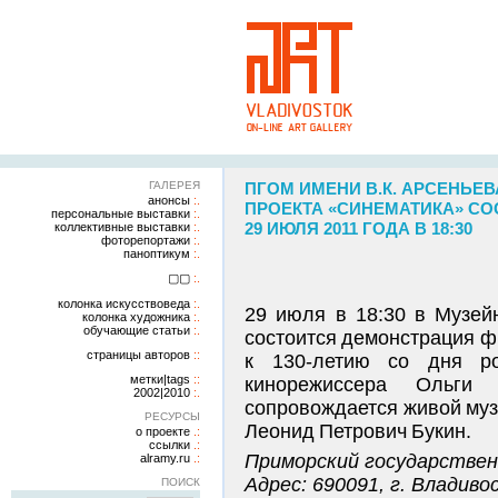
ГАЛЕРЕЯ
ПГОМ ИМЕНИ В.К. АРСЕНЬЕВ
анонсы
ПРОЕКТА «СИНЕМАТИКА» СОС
персональные выставки
29 ИЮЛЯ 2011 ГОДА В 18:30
коллективные выставки
фоторепортажи
паноптикум
▢▢
колонка искусствоведа
29 июля в 18:30 в Музей
колонка художника
обучающие статьи
состоится демонстрация фи
страницы авторов
к 130-летию со дня ро
метки|tags
кинорежиссера Ольги
2002|2010
сопровождается живой муз
РЕСУРСЫ
Леонид Петрович Букин.
о проекте
ссылки
Приморский государствен
alramy.ru
Адрес: 690091, г. Владиво
ПОИСК