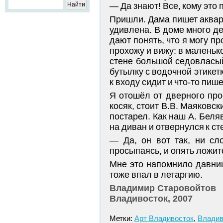
— Да знают! Все, кому это
Пришли. Дама пишет аквар
удивлена. В доме много д
дают понять, что я могу п
прохожу и вижу: в маленьк
стене большой седовласый 
бутылку с водочной этикет
к входу сидит и что-то пиш
Я отошёл от дверного про
косяк, стоит В.В. Маяковск
постарел. Как наш А. Беля
на диван и отвернулся к ст
— Да, он вот так, ни сло
просыпаясь, и опять ложит
Мне это напомнило давниш
тоже впал в летаргию.
Владимир Старовойтов
Владивосток, 2007
Метки:
Арт Владивосток
,
Владив