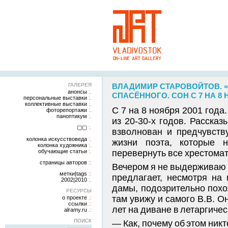
ГАЛЕРЕЯ
ВЛАДИМИР СТАРОВОЙТОВ. «
анонсы
СПАСЁННОГО. СОН С 7 НА 8 
персональные выставки
коллективные выставки
С 7 на 8 ноября 2001 года
фоторепортажи
паноптикум
из 20-30-х годов. Рассказ
▢▢
взволнован и предчувству
колонка искусствоведа
жизни поэта, которые 
колонка художника
обучающие статьи
перевернуть все хрестома
страницы авторов
Вечером я не выдерживаю н
метки|tags
предлагает, несмотря на 
2002|2010
дамы, подозрительно похо
РЕСУРСЫ
там увижу и самого В.В. О
о проекте
ссылки
лет на диване в летаргичес
alramy.ru
ПОИСК
— Как, почему об этом никт