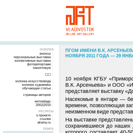
ГАЛЕРЕЯ
ПГОМ ИМЕНИ В.К. АРСЕНЬЕВ
анонсы
НОЯБРЯ 2011 ГОДА — 29 ЯНВ
персональные выставки
коллективные выставки
фоторепортажи
паноптикум
▢▢
10 ноября КГБУ «Приморс
колонка искусствоведа
В.К. Арсеньева» и ООО «И
колонка художника
обучающие статьи
представляет выставку «Д
страницы авторов
Насекомые в янтаре — бе
метки|tags
времени, позволяющая заг
2002|2010
неизменном виде представ
РЕСУРСЫ
о проекте
На выставке представлен
ссылки
alramy.ru
сохранившиеся до наших 
ПОИСК
которого составляет 40-5