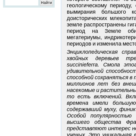
геологическому периоду
вымирания большого ко
доисторических млекопит
земле распространены гиг
период на Земле обит
мегатериумы, индрикотер
периодов и изменила мест
Энциклопедическая спра
хвойных деревьев тре
succinieferra. Смола э
удивительной способнос
способной сохраняться в 
миллионов лет без внеш
насекомые и растительны
то есть включений. Вкл
времена имели большую
содержавший муху, финик
Особой популярностью 
высшего общества Фра
представляют интерес не 
ученых. Это уникальная 