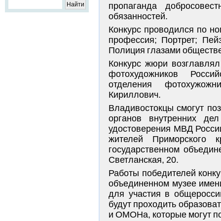
пропаганда добросовест
обязанностей.
Конкурс проводился по но
профессия; Портрет; Пей
Полиция глазами обществе
Конкурс жюри возглавлял
фотохудожников Россий
отделения фотохужожн
Кириллович.
Владивостокцы смогут поз
органов внутренних де
удостоверения МВД России
жителей Приморского 
государственном объедин
Светланская, 20.
Работы победителей конку
объединенном музее имени
для участия в общеросси
будут проходить образова
и ОМОНа, которые могут п