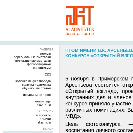
ГАЛЕРЕЯ
ПГОМ ИМЕНИ В.К. АРСЕНЬЕ
анонсы
КОНКУРСА «ОТКРЫТЫЙ ВЗГЛЯ
персональные выставки
коллективные выставки
фоторепортажи
паноптикум
▢▢
5 ноября в Приморском г
колонка искусствоведа
Арсеньева состоится отк
колонка художника
обучающие статьи
«Открытый взгляд», про
страницы авторов
внутренних дел и членов
метки|tags
конкурсе приняло участие 
2002|2010
различных номинациях. Вы
РЕСУРСЫ
МВД».
о проекте
ссылки
alramy.ru
Цель фотоконкурса — с
ПОИСК
воспитания личного соста