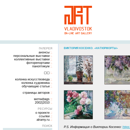
ГАЛЕРЕЯ
ВИКТОРИЯ КОСЕНКО. «НАТЮРМОРТЫ»
анонсы
персональные выставки
коллективные выставки
фоторепортажи
паноптикум
▢▢
колонка искусствоведа
колонка художника
обучающие статьи
страницы авторов
метки|tags
2002|2010
РЕСУРСЫ
о проекте
ссылки
alramy.ru
ПОИСК
P.S. Информация о Виктории Косенко:
https