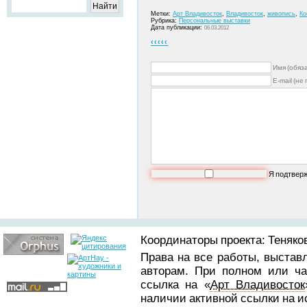
Метки:
Арт Владивосток
,
Владивосток
,
живопись
,
Ко
Рубрика:
Персональные выставки
Дата публикации:
06.03.2012
‹‹‹‹‹
Имя (обяз
E-mail (не
Я подтвер
Координаторы проекта: Теняков
Права на все работы, выстав
авторам. При полном или ча
ссылка на «
Арт Владивосток
наличии активной ссылки на 