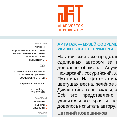
ГАЛЕРЕЯ
АРТЭТАЖ — МУЗЕЙ СОВРЕМЕ
анонсы
УДИВИТЕЛЬНОЕ ПРИМОРЬЕ», 
персональные выставки
коллективные выставки
На этой выставке предст
фоторепортажи
паноптикум
сделанных автором за п
▢▢
довольно обширна: Анучи
колонка искусствоведа
Пожарский, Уссурийский, Х
колонка художника
обучающие статьи
Путятина. На фотокартин
цветущая весна, зелёное 
страницы авторов
Дикая тайга, горы, скалы, 
метки|tags
2002|2010
Всё это представлено 
РЕСУРСЫ
удивительного края и по
о проекте
ссылки
довелось испытать автору
alramy.ru
Евгений Ковешников
ПОИСК