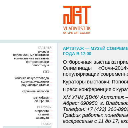
ГАЛЕРЕЯ
АРТЭТАЖ — МУЗЕЙ СОВРЕМЕН
анонсы
ГОДА В 17:00
персональные выставки
коллективные выставки
Отборочная выставка прим
фоторепортажи
паноптикум
Олимпиады «Сочи-2014»
▢▢
популяризации современног
колонка искусствоведа
Кураторы выставки: Попови
колонка художника
обучающие статьи
Пресс-конференция с курат
страницы авторов
ХМ УНМ ДВФУ Артэтаж — 
метки|tags
2002|2010
Адрес: 690950, г. Владиво
РЕСУРСЫ
Телефон: +7 (423) 260-890
о проекте
График работы: понедельн
ссылки
alramy.ru
воскресенье с 11 до 17, в
ПОИСК