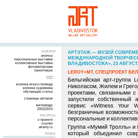
ГАЛЕРЕЯ
АРТЭТАЖ — МУЗЕЙ СОВРЕМ
анонсы
МЕЖДУНАРОДНОЙ ТВОРЧЕСК
персональные выставки
ВЛАДИВОСТОКА», 23 АВГУСТ
коллективные выставки
фоторепортажи
паноптикум
LEROY+MT, СПЕЦПРОЕКТ Б
▢▢
Бельгийская арт-группа 
колонка искусствоведа
Николасом, Жилем и Грегор
колонка художника
обучающие статьи
проектами, связанными с
запустили собственный а
страницы авторов
сервис «Witness Your W
метки|tags
2002|2010
безграничные возможност
РЕСУРСЫ
персональные и коллектив
о проекте
ссылки
Группа «Мумий Тролль» и L
alramy.ru
который объединил сов
ПОИСК