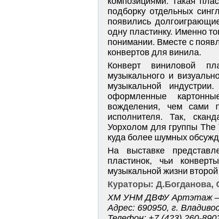
композициями. Такая пла
подборку отдельных синг
появились долгоиграющие
одну пластинку. Именно т
понимании. Вместе с появ
конвертов для винила.
Конверт виниловой пл
музыкального и визуальн
музыкальной индустрии
оформленные картонн
вожделения, чем сами 
исполнителя. Так, скан
Уорхолом для группы The V
куда более шумных обсужд
На выставке представл
пластинок, чьи конверт
музыкальной жизни второй
Кураторы: Д.Богданова,
ХМ УНМ ДВФУ Артэтаж — 
Адрес: 690950, г. Владиво
Телефон: +7 (423) 260-890