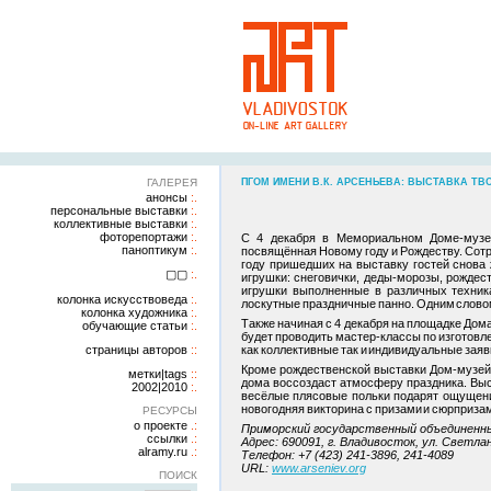
ГАЛЕРЕЯ
ПГОМ ИМЕНИ В.К. АРСЕНЬЕВА: ВЫСТАВКА ТВО
анонсы
персональные выставки
коллективные выставки
фоторепортажи
С 4 декабря в Мемориальном Доме-музее
паноптикум
посвящённая Новому году и Рождеству. Сотр
году пришедших на выставку гостей снова 
▢▢
игрушки: снеговички, деды-морозы, рождес
игрушки выполненные в различных техник
колонка искусствоведа
лоскутные праздничные панно. Одним словом
колонка художника
Также начиная с 4 декабря на площадке Дома
обучающие статьи
будет проводить мастер-классы по изготовл
страницы авторов
как коллективные так и индивидуальные заяв
Кроме рождественской выставки Дом-музей В
метки|tags
дома воссоздаст атмосферу праздника. Высо
2002|2010
весёлые плясовые польки подарят ощущение
новогодняя викторина с призами и сюрприза
РЕСУРСЫ
о проекте
Приморский государственный объединенны
ссылки
Адрес: 690091, г. Владивосток, ул. Светлан
alramy.ru
Телефон: +7 (423) 241-3896, 241-4089
URL:
www.arseniev.org
ПОИСК