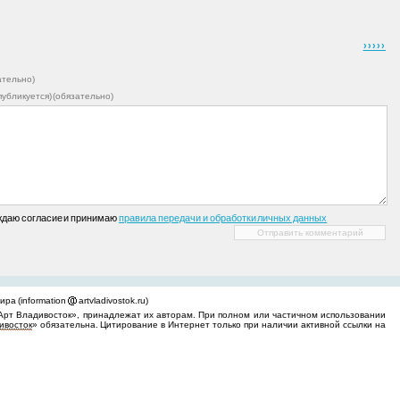
›››››
ательно)
 публикуется) (обязательно)
ждаю согласие и принимаю
правила передачи и обработки личных данных
ра (information
artvladivostok.ru)
Арт Владивосток», принадлежат их авторам. При полном или частичном использовании
ивосток
» обязательна. Цитирование в Интернет только при наличии активной ссылки на