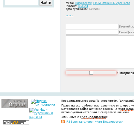
Метки:
Владивосток
,
ПГОМ имени В.К. Арсеньева
Рубрика:
Анонсы
Дата публикации:
04.12.2013
‹‹‹‹‹
Имя (обяз
E-mail (не
Я подтвер
Координаторы проекта: Теняков Артём, Галицкая Ки
Права на все работы, выставленные в галерее «
материалов сайта активная ссылка на «
Арт Влад
используемый материал. Все права защищены.
1999-2026 © «
Арт Владивосток
»
RSS лента галереи «Арт Владивосток»