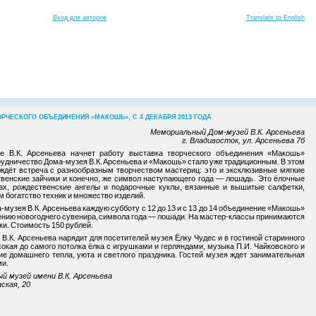
Вход для авторов
Translate to English
РЧЕСКОГО ОБЪЕДИНЕНИЯ «МАКОШЬ», С 4 ДЕКАБРЯ 2013 ГОДА
Мемориальный Дом-музей В.К. Арсеньева
г. Владивосток, ул. Арсеньева 7б
 В.К. Арсеньева начнет работу выставка творческого объединения «Макошь»
удничество Дома-музея В.К. Арсеньева и «Макошь» стало уже традиционным. В этом
ждёт встреча с разнообразным творчеством мастериц: это и эксклюзивные мягкие
твенские зайчики и конечно, же символ наступающего года — лошадь. Это ёлочные
ах, рождественские ангелы и подарочные куклы, вязанные и вышитые салфетки,
 богатство техник и множество изделий.
-музея В.К. Арсеньева каждую субботу с 12 до 13 и с 13 до 14 объединение «Макошь»
ению новогоднего сувенира, символа года — лошади. На мастер-классы принимаются
ки. Стоимость 150 рублей.
.К. Арсеньева нарядит для посетителей музея Ёлку Чудес и в гостиной старинного
кая до самого потолка ёлка с игрушками и герляндами, музыка П.И. Чайковского и
 домашнего тепла, уюта и светлого праздника. Гостей музея ждет занимательная
ми.
й музей имени В.К. Арсеньева
ская, 20