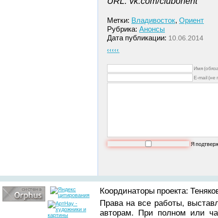
URL: vk.com/cluborient
Метки:
Владивосток
,
Ориент
Рубрика:
Анонсы
Дата публикации:
10.06.2014
‹‹‹‹‹
Имя (обяз
E-mail (не
Я подтвер
Координаторы проекта: Теняков
Права на все работы, выстав
авторам. При полном или ча