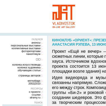
ГАЛЕРЕЯ
КИНОКЛУБ «ОРИЕНТ»: ПРЕЗ
анонсы
АНАСТАСИЯ РУЛЕВА, 13 ИЮНЯ 
персональные выставки
коллективные выставки
Проект «Ещё не вечер» —
фоторепортажи
паноптикум
сюжетных линии, которые 
▢▢
хауса. Источником вдохно
колонка искусствоведа
проекта состоится 13 июн
колонка художника
обучающие статьи
площадки возле здания) на
страницы авторов
Идея видеоряда и музык
метки|tags
связанны напрямую. Сложн
2002|2010
его между строк. Композиц
РЕСУРСЫ
группы «Би-2» и роковой
о проекте
ссылки
создании шедевров. Это 
alramy.ru
за творческим процессом
ПОИСК