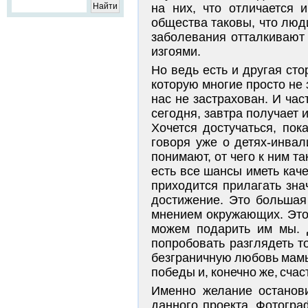
на них, что отличается 
общества таковы, что лю
заболевания отталкивают 
изгоями.
Но ведь есть и другая сто
которую многие просто не 
нас не застрахован. И час
сегодня, завтра получает 
Хочется достучаться, пок
говоря уже о детях-инвал
понимают, от чего к ним т
есть все шансы иметь кач
приходится прилагать зн
достижение. Это большая
мнением окружающих. Это 
можем подарить им мы. Д
попробовать разглядеть то
безграничную любовь мамы
победы и, конечно же, счас
Именно желание останови
данного проекта. Фотогра