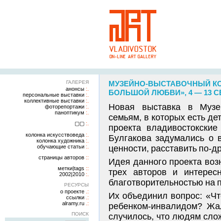
ГАЛЕРЕЯ
МУЗЕЙНО-ВЫСТАВОЧНЫЙ КО
анонсы
БОЛЬШОЙ ЛЮБВИ», 4 — 13 С
персональные выставки
коллективные выставки
Новая выставка в Музе
фоторепортажи
паноптикум
семьям, в которых есть д
▢▢
проекта владивостокски
колонка искусствоведа
Булгакова задумались о 
колонка художника
обучающие статьи
ценности, расставить по-д
страницы авторов
Идея данного проекта возн
метки|tags
трех авторов и интерес
2002|2010
благотворительностью на 
РЕСУРСЫ
о проекте
Их объединил вопрос: «Чт
ссылки
alramy.ru
ребенком-инвалидом? Жа
ПОИСК
случилось, что людям слож