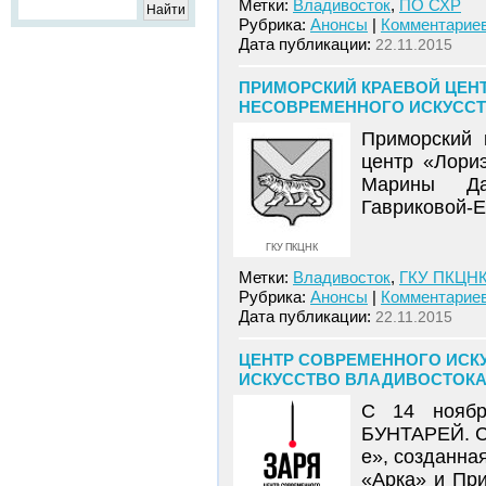
Метки:
Владивосток
,
ПО СХР
Рубрика:
Анонсы
|
Комментариев
Дата публикации:
22.11.2015
ПРИМОРСКИЙ КРАЕВОЙ ЦЕНТ
НЕСОВРЕМЕННОГО ИСКУССТВА
Приморский 
центр «Лори
Марины Да
Гавриковой-Е
ГКУ ПКЦНК
Метки:
Владивосток
,
ГКУ ПКЦН
Рубрика:
Анонсы
|
Комментариев
Дата публикации:
22.11.2015
ЦЕНТР СОВРЕМЕННОГО ИСКУ
ИСКУССТВО ВЛАДИВОСТОКА. 19
С 14 ноябр
БУНТАРЕЙ. Со
е», созданна
«Арка» и При