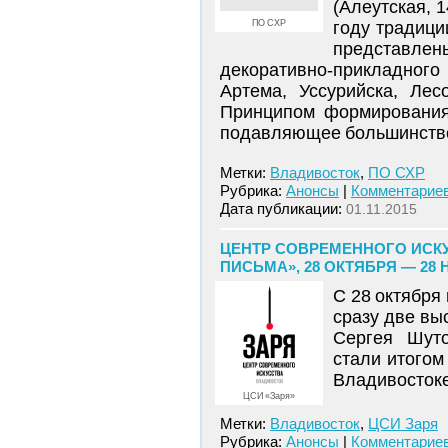
(Алеутская, 
ПО СХР
году традици
представлен
декоративно-прикладного 
Артема, Уссурийска, Лес
Принципом формирования 
подавляющее большинство 
Метки:
Владивосток
,
ПО СХР
Рубрика:
Анонсы
|
Комментариев
Дата публикации:
01.11.2015
ЦЕНТР СОВРЕМЕННОГО ИСК
ПИСЬМА», 28 ОКТЯБРЯ — 28 
С 28 октября
сразу две вы
Сергея Шут
стали итогом
Владивостоке
ЦСИ «Заря»
Метки:
Владивосток
,
ЦСИ Заря
Рубрика:
Анонсы
|
Комментариев