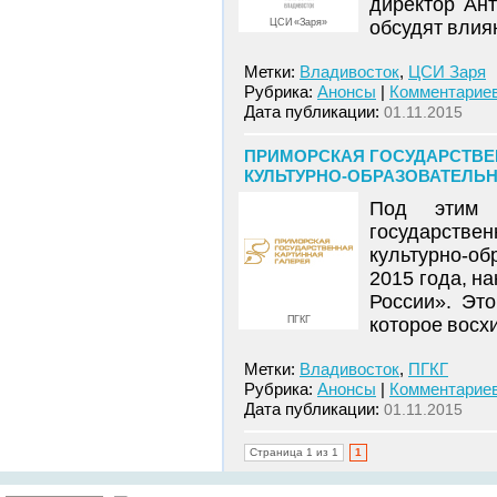
директор Ан
ЦСИ «Заря»
обсудят влия
Метки:
Владивосток
,
ЦСИ Заря
Рубрика:
Анонсы
|
Комментариев
Дата публикации:
01.11.2015
ПРИМОРСКАЯ ГОСУДАРСТВЕН
КУЛЬТУРНО-ОБРАЗОВАТЕЛЬНА
Под этим 
государствен
культурно-о
2015 года, н
России». Это
ПГКГ
которое восх
Метки:
Владивосток
,
ПГКГ
Рубрика:
Анонсы
|
Комментариев
Дата публикации:
01.11.2015
Страница 1 из 1
1