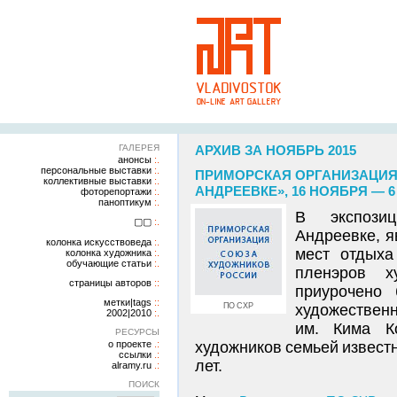
ГАЛЕРЕЯ
АРХИВ ЗА НОЯБРЬ 2015
анонсы
персональные выставки
ПРИМОРСКАЯ ОРГАНИЗАЦИЯ
коллективные выставки
АНДРЕЕВКЕ», 16 НОЯБРЯ — 6
фоторепортажи
паноптикум
В экспози
▢▢
Андреевке, 
колонка искусствоведа
мест отдыха
колонка художника
обучающие статьи
пленэров х
страницы авторов
приурочено 
метки|tags
ПО СХР
художественн
2002|2010
им. Кима К
РЕСУРСЫ
о проекте
художников семьей известн
ссылки
лет.
alramy.ru
ПОИСК