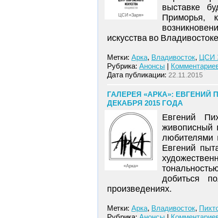
выставке бу
ЦСИ «Заря»
Приморья, 
возникновен
искусства во Владивостоке
Метки:
Арка
,
Владивосток
,
ЦСИ 
Рубрика:
Анонсы
|
Комментариев
Дата публикации:
22.11.2015
ГАЛЕРЕЯ «АРКА»: ЕВГЕНИЙ 
ДЕКАБРЯ 2015 ГОДА
Евгений Пи
живописный 
любителями и
Евгений пыт
художествен
«Арка»
тональность
добиться п
произведениях.
Метки:
Арка
,
Владивосток
,
Пихт
Рубрика:
Анонсы
|
Комментариев