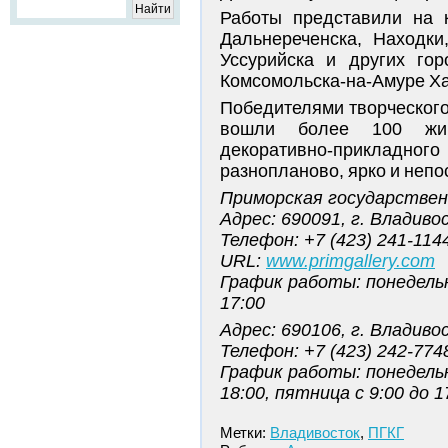
Работы представили на к
Дальнереченска, Находки
Уссурийска и других го
Комсомольска-на-Амуре Ха
Победителями творческого
вошли более 100 живо
декоративно-прикладно
разнопланово, ярко и непо
Приморская государствен
Адрес: 690091, г. Владиво
Телефон: +7 (423) 241-114
URL:
www.primgallery.com
График работы: понедельни
17:00
Адрес: 690106, г. Владив
Телефон: +7 (423) 242-774
График работы: понедельн
18:00, пятница с 9:00 до 1
Метки:
Владивосток
,
ПГКГ