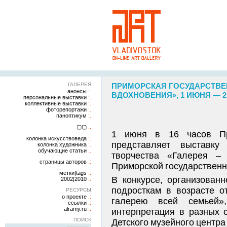
ГАЛЕРЕЯ
ПРИМОРСКАЯ ГОСУДАРСТВЕН
анонсы
ВДОХНОВЕНИЯ», 1 ИЮНЯ — 2
персональные выставки
коллективные выставки
фоторепортажи
паноптикум
▢▢
1 июня в 16 часов При
колонка искусствоведа
представляет выставку
колонка художника
обучающие статьи
творчества «Галерея – 
страницы авторов
Приморской государственн
метки|tags
В конкурсе, организован
2002|2010
подросткам в возрасте 
РЕСУРСЫ
о проекте
галерею всей семьей»
ссылки
alramy.ru
интерпретация в разных 
ПОИСК
Детского музейного центра