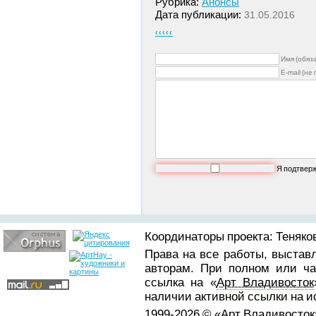
Рубрика:
Анонсы
Дата публикации:
31.05.2016
‹‹‹‹‹
Имя (обяз
E-mail (не
Я подтвер
Координаторы проекта: Теняков
Права на все работы, выстав
авторам. При полном или ча
ссылка на «
Арт Владивосток
наличии активной ссылки на 
1999-2026 © «
Арт Владивосток