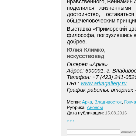
нравственного, Вениамин 
поделился жизненными 
достоинство, оставать
общечеловеческим принци
Выставка «Приморский цв
философа, погрузившись в 
добрее.
Юлия Климко,
искусствовед
Галерея «Арка»
Адрес: 690091, г. Владиво
Телефон: +7 (423) 241-0526
URL:
www.arkagallery.ru
График работы: вторник —
Метки:
Арка
,
Владивосток
,
Гонча
Рубрика:
Анонсы
Дата публикации:
15.08.2016
‹‹‹‹‹
Имя (обяз