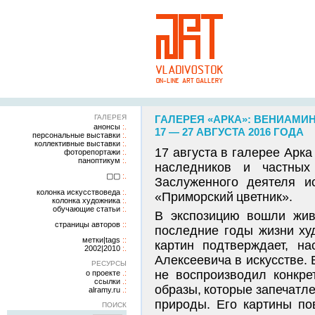
ГАЛЕРЕЯ
ГАЛЕРЕЯ «АРКА»: ВЕНИАМИ
анонсы
17 — 27 АВГУСТА 2016 ГОДА
персональные выставки
коллективные выставки
17 августа в галерее Арк
фоторепортажи
паноптикум
наследников и частных 
▢▢
Заслуженного деятеля и
колонка искусствоведа
«Приморский цветник».
колонка художника
обучающие статьи
В экспозицию вошли жив
страницы авторов
последние годы жизни ху
метки|tags
картин подтверждает, н
2002|2010
Алексеевича в искусстве.
РЕСУРСЫ
не воспроизводил конкре
о проекте
ссылки
образы, которые запечатл
alramy.ru
природы. Его картины по
ПОИСК