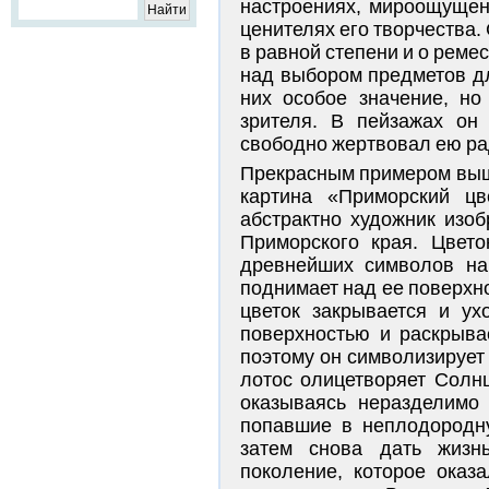
настроениях, мироощущен
ценителях его творчества
в равной степени и о реме
над выбором предметов д
них особое значение, но
зрителя. В пейзажах он
свободно жертвовал ею ра
Прекрасным примером выш
картина «Приморский цв
абстрактно художник изоб
Приморского края. Цвет
древнейших символов на
поднимает над ее поверхн
цветок закрывается и ух
поверхностью и раскрывае
поэтому он символизирует 
лотос олицетворяет Солнц
оказываясь неразделимо
попавшие в неплодородну
затем снова дать жизн
поколение, которое оказ