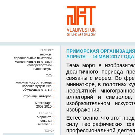
ГАЛЕРЕЯ
ПРИМОРСКАЯ ОРГАНИЗАЦИЯ 
анонсы
АПРЕЛЯ — 14 МАЯ 2017 ГОДА
персональные выставки
коллективные выставки
Тема моря в изобразите
фоторепортажи
паноптикум
доантичного периода пр
▢▢
связаны с морем. Во фре
колонка искусствоведа
миниатюре, в полотнах ху
колонка художника
обучающие статьи
необъятной многогранно
аллегорий и символов
страницы авторов
изобразительном искусс
метки|tags
2002|2010
изображения.
РЕСУРСЫ
Естественно, что этот пре
о проекте
ссылки
силу географических фа
alramy.ru
профессиональной деятель
ПОИСК