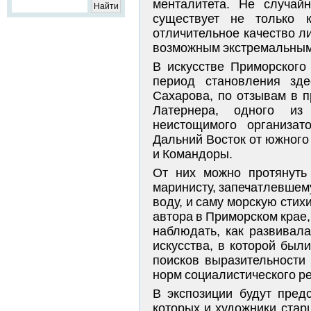
менталитета. Не случай
существует не только к
отличительное качество л
возможным экстремальным 
В искусстве Приморского
период становления зде
Сахарова, по отзывам в п
Латернера, одного из 
неистощимого организат
Дальний Восток от южного
и Командоры.
От них можно протянуть 
маринисту, запечатлевшем
воду, и саму морскую стих
автора в Приморском крае,
наблюдать, как развивала
искусства, в которой был
поисков выразительности 
норм социалистического ре
В экспозиции будут пред
которых и художники стар