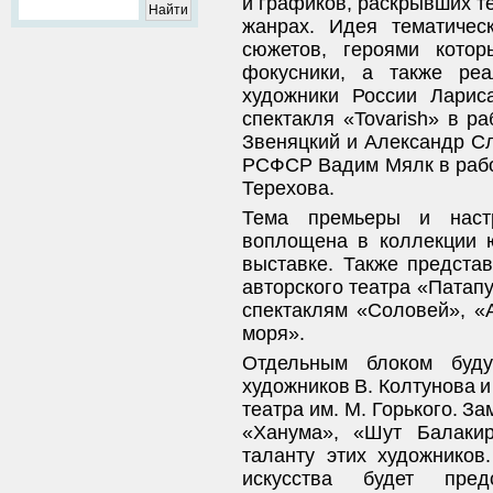
и графиков, раскрывших т
жанрах. Идея тематичес
сюжетов, героями котор
фокусники, а также ре
художники России Ларис
спектакля «Tovarish» в 
Звеняцкий и Александр Сл
РСФСР Вадим Мялк в работ
Терехова.
Тема премьеры и настр
воплощена в коллекции 
выставке. Также предста
авторского театра «Пата
спектаклям «Соловей», «А
моря».
Отдельным блоком буду
художников В. Колтунова 
театра им. М. Горького. З
«Ханума», «Шут Балакир
таланту этих художников
искусства будет пред