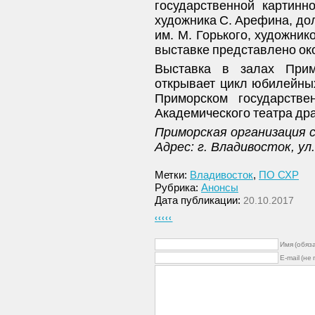
государственной картинн
художника С. Арефина, до
им. М. Горького, художник
выставке представлено око
Выставка в залах Прим
открывает цикл юбилейных
Приморском государств
Академического театра дра
Приморская организация 
Адрес: г. Владивосток, ул
Метки:
Владивосток
,
ПО СХР
Рубрика:
Анонсы
Дата публикации:
20.10.2017
‹‹‹‹‹
Имя (обяз
E-mail (не