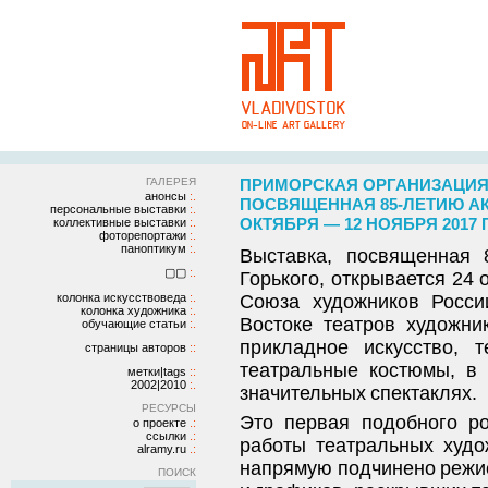
ГАЛЕРЕЯ
ПРИМОРСКАЯ ОРГАНИЗАЦИЯ
анонсы
ПОСВЯЩЕННАЯ 85-ЛЕТИЮ АК
персональные выставки
ОКТЯБРЯ — 12 НОЯБРЯ 2017
коллективные выставки
фоторепортажи
паноптикум
Выставка, посвященная 
▢▢
Горького, открывается 24 
колонка искусствоведа
Союза художников Росси
колонка художника
Востоке театров художни
обучающие статьи
прикладное искусство, 
страницы авторов
театральные костюмы, в 
метки|tags
2002|2010
значительных спектаклях.
РЕСУРСЫ
Это первая подобного р
о проекте
ссылки
работы театральных худо
alramy.ru
напрямую подчинено режис
ПОИСК