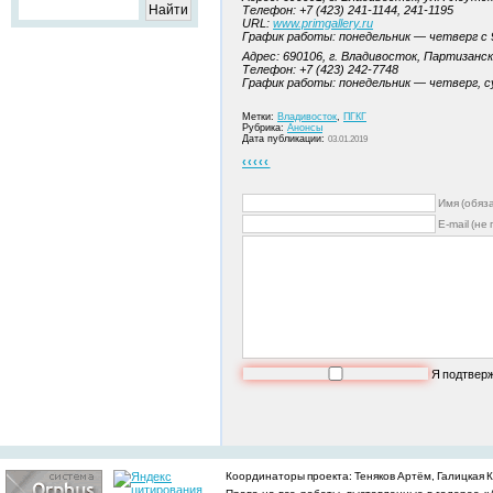
Телефон: +7 (423) 241-1144, 241-1195
URL:
www.primgallery.ru
График работы: понедельник — четверг с 9:
Адрес: 690106, г. Владивосток, Партизанск
Телефон: +7 (423) 242-7748
График работы: понедельник — четверг, суб
Метки:
Владивосток
,
ПГКГ
Рубрика:
Анонсы
Дата публикации:
03.01.2019
‹‹‹‹‹
Имя (обяз
E-mail (не
Я подтвер
Координаторы проекта: Теняков Артём, Галицкая Ки