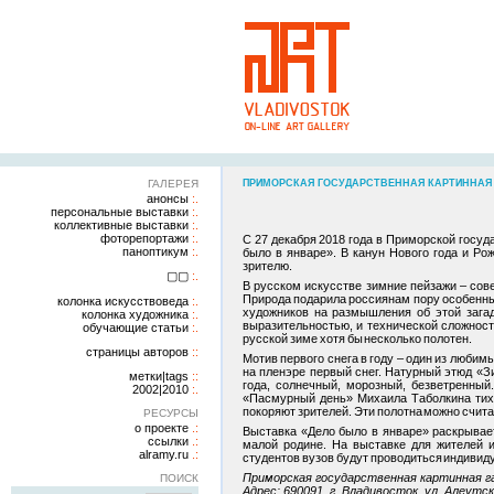
ГАЛЕРЕЯ
ПРИМОРСКАЯ ГОСУДАРСТВЕННАЯ КАРТИННАЯ ГАЛ
анонсы
персональные выставки
коллективные выставки
фоторепортажи
С 27 декабря 2018 года в Приморской госуд
паноптикум
было в январе». В канун Нового года и Ро
зрителю.
▢▢
В русском искусстве зимние пейзажи – сов
Природа подарила россиянам пору особенны
колонка искусствоведа
художников на размышления об этой загад
колонка художника
выразительностью, и технической сложност
обучающие статьи
русской зиме хотя бы несколько полотен.
страницы авторов
Мотив первого снега в году – один из люби
на пленэре первый снег. Натурный этюд «З
метки|tags
года, солнечный, морозный, безветренный
2002|2010
«Пасмурный день» Михаила Таболкина тих
покоряют зрителей. Эти полотна можно счит
РЕСУРСЫ
о проекте
Выставка «Дело было в январе» раскрывает
ссылки
малой родине. На выставке для жителей 
alramy.ru
студентов вузов будут проводиться индивид
Приморская государственная картинная г
ПОИСК
Адрес: 690091, г. Владивосток, ул. Алеутск