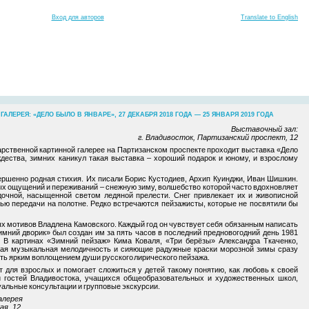
Вход для авторов
Translate to English
ЕРЕЯ: «ДЕЛО БЫЛО В ЯНВАРЕ», 27 ДЕКАБРЯ 2018 ГОДА — 25 ЯНВАРЯ 2019 ГОДА
Выставочный зал:
г. Владивосток, Партизанский проспект, 12
арственной картинной галерее на Партизанском проспекте проходит выставка «Дело
ждества, зимних каникул такая выставка – хороший подарок и юному, и взрослому
ершенно родная стихия. Их писали Борис Кустодиев, Архип Куинджи, Иван Шишкин.
х ощущений и переживаний – снежную зиму, волшебство которой часто вдохновляет
очной, насыщенной светом ледяной прелести. Снег привлекает их и живописной
ью передачи на полотне. Редко встречаются пейзажисты, которые не посвятили бы
мых мотивов Владлена Камовского. Каждый год он чувствует себя обязанным написать
имний дворик» был создан им за пять часов в последний предновогодний день 1981
. В картинах «Зимний пейзаж» Кима Коваля, «Три берёзы» Александра Ткаченко,
ая музыкальная мелодичность и сияющие радужные краски морозной зимы сразу
ать ярким воплощением души русского лирического пейзажа.
 для взрослых и помогает сложиться у детей такому понятию, как любовь к своей
и гостей Владивостока, учащихся общеобразовательных и художественных школ,
уальные консультации и групповые экскурсии.
алерея
ая, 12