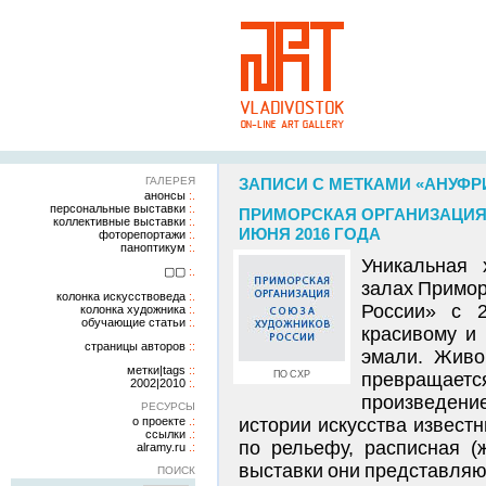
ГАЛЕРЕЯ
ЗАПИСИ С МЕТКАМИ «АНУФР
анонсы
персональные выставки
ПРИМОРСКАЯ ОРГАНИЗАЦИЯ 
коллективные выставки
ИЮНЯ 2016 ГОДА
фоторепортажи
паноптикум
Уникальная 
▢▢
залах Примор
колонка искусствоведа
России» с 
колонка художника
обучающие статьи
красивому и 
страницы авторов
эмали. Живо
метки|tags
ПО СХР
превращае
2002|2010
произведени
РЕСУРСЫ
о проекте
истории искусства извест
ссылки
по рельефу, расписная (
alramy.ru
выставки они представляют
ПОИСК