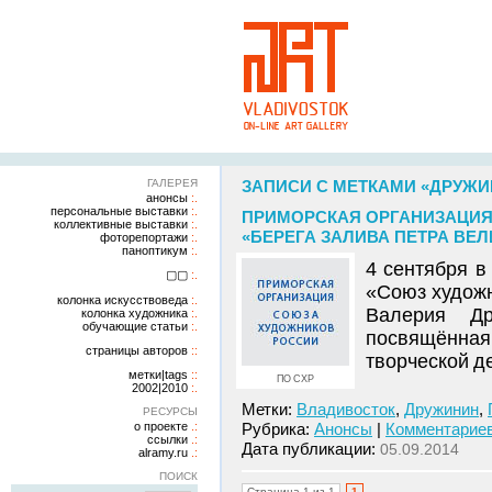
ГАЛЕРЕЯ
ЗАПИСИ С МЕТКАМИ «ДРУЖИ
анонсы
персональные выставки
ПРИМОРСКАЯ ОРГАНИЗАЦИЯ
коллективные выставки
«БЕРЕГА ЗАЛИВА ПЕТРА ВЕЛИ
фоторепортажи
паноптикум
4 сентября 
▢▢
«Союз художн
колонка искусствоведа
Валерия Др
колонка художника
обучающие статьи
посвящённая
страницы авторов
творческой д
метки|tags
ПО СХР
2002|2010
Метки:
Владивосток
,
Дружинин
,
РЕСУРСЫ
о проекте
Рубрика:
Анонсы
|
Комментариев
ссылки
Дата публикации:
05.09.2014
alramy.ru
ПОИСК
Страница 1 из 1
1