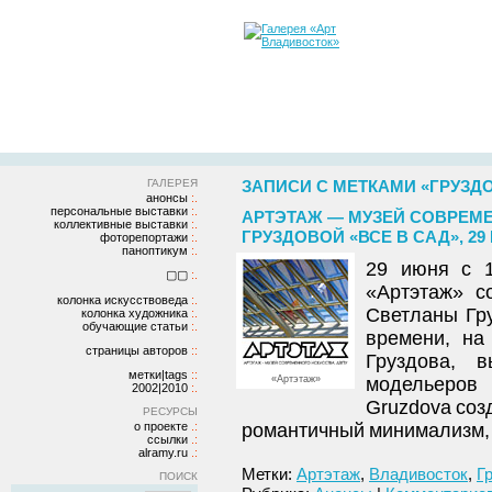
ГАЛЕРЕЯ
ЗАПИСИ С МЕТКАМИ «ГРУЗД
анонсы
персональные выставки
АРТЭТАЖ — МУЗЕЙ СОВРЕМ
коллективные выставки
ГРУЗДОВОЙ «ВСЕ В САД», 29 
фоторепортажи
паноптикум
29 июня с 1
▢▢
«Артэтаж» с
колонка искусствоведа
Светланы Гр
колонка художника
обучающие статьи
времени, на
страницы авторов
Груздова, 
метки|tags
«Артэтаж»
модельеров 
2002|2010
Gruzdova соз
РЕСУРСЫ
о проекте
романтичный минимализм, 
ссылки
alramy.ru
Метки:
Артэтаж
,
Владивосток
,
Г
ПОИСК