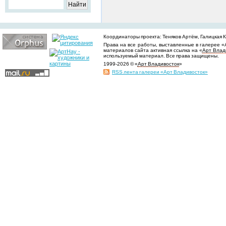
Координаторы проекта: Теняков Артём, Галицкая Ки
Права на все работы, выставленные в галерее «
материалов сайта активная ссылка на «
Арт Влад
используемый материал. Все права защищены.
1999-2026 © «
Арт Владивосток
»
RSS лента галереи «Арт Владивосток»