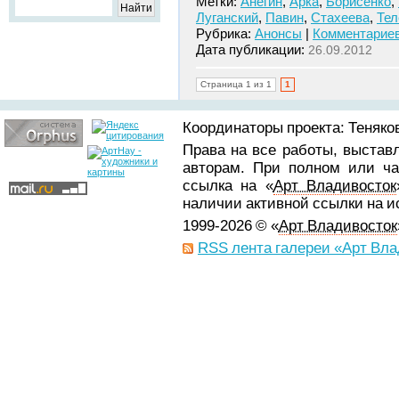
Метки:
Анегин
,
Арка
,
Борисенко
,
Луганский
,
Павин
,
Стахеева
,
Те
Рубрика:
Анонсы
|
Комментариев
Дата публикации:
26.09.2012
Страница 1 из 1
1
Координаторы проекта: Теняков
Права на все работы, выстав
авторам. При полном или ча
ссылка на «
Арт Владивосток
наличии активной ссылки на 
1999-2026 © «
Арт Владивосток
RSS лента галереи «Арт Вла