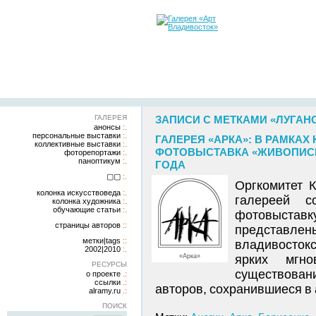
ГАЛЕРЕЯ
ЗАПИСИ С МЕТКАМИ «ЛУГАН
анонсы
персональные выставки
ГАЛЕРЕЯ «АРКА»: В РАМКА
коллективные выставки
ФОТОВЫСТАВКА «ЖИВОПИСЬ. 
фоторепортажи
паноптикум
ГОДА
▢▢
Оргкомитет 
колонка искусствоведа
галереей с
колонка художника
обучающие статьи
фотовыстав
страницы авторов
представлен
метки|tags
владивосток
2002|2010
«Арка»
ярких мгн
РЕСУРСЫ
существовани
о проекте
ссылки
авторов, сохранившиеся в 
alramy.ru
ПОИСК