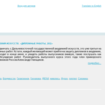
Вход для авторов
Translate to English
МИЯ ИСКУССТВ. «ДИПЛОМНЫЕ РАБОТЫ, 2011»
ничать с Дальневосточной государственной академией искусств, это уже третья на
мных работ. Кстати, каждый желающий может прийти на защиту дипломов в академию,
оходит в конце июня, и увидеть работы выпускников вживую, также послушать как
бсуждение работ. Руководитель выпускного курса этого года член приморского
жников России Александр Глинщиков.
подробно
на
,
Владивосток
,
Галактионов
,
Гончарова
,
ДВГАИ
,
живопись
,
Мурач
,
портрет
,
Сорокина
,