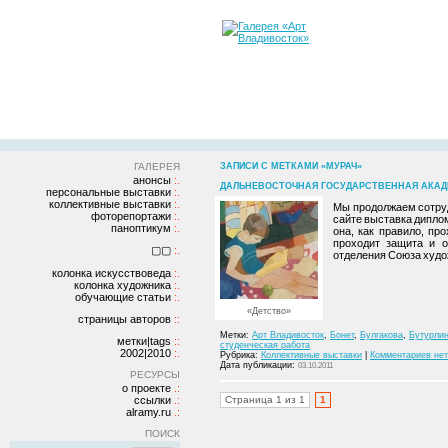
ГАЛЕРЕЯ
ЗАПИСИ С МЕТКАМИ «МУРАЧ»
анонсы
ДАЛЬНЕВОСТОЧНАЯ ГОСУДАРСТВЕННАЯ АКАДЕ
персональные выставки
коллективные выставки
Мы продолжаем сотруд
фоторепортажи
сайте выставка дипло
паноптикум
она, как правило, пр
проходит защита и о
▢▢
отделения Союза худо
колонка искусствоведа
колонка художника
обучающие статьи
«Детство»
страницы авторов
Метки:
Арт Владивосток
,
Бонет
,
Булгакова
,
Бутурли
метки|tags
студенческая работа
2002|2010
Рубрика:
Коллективные выставки
|
Комментариев нет
Дата публикации:
03.10.2011
РЕСУРСЫ
о проекте
ссылки
Страница 1 из 1
1
alramy.ru
ПОИСК