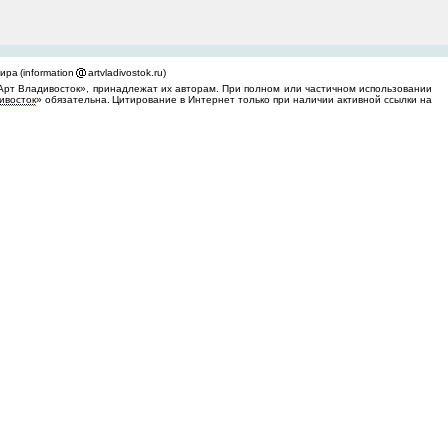
ра (information
artvladivostok.ru)
Арт Владивосток», принадлежат их авторам. При полном или частичном использовании
ивосток
» обязательна. Цитирование в Интернет только при наличии активной ссылки на