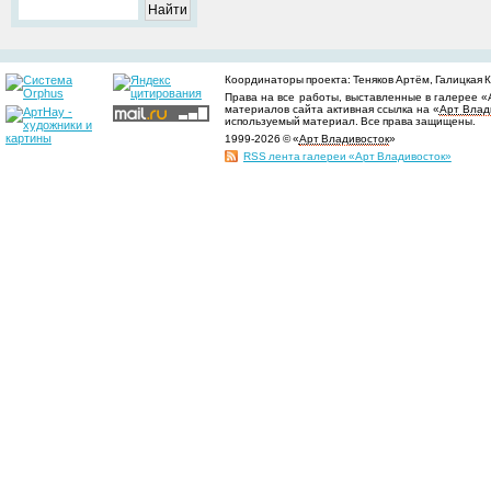
Координаторы проекта: Теняков Артём, Галицкая Ки
Права на все работы, выставленные в галерее «
материалов сайта активная ссылка на «
Арт Влад
используемый материал. Все права защищены.
1999-2026 © «
Арт Владивосток
»
RSS лента галереи «Арт Владивосток»