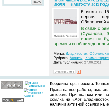
ПГОМ ИМЕНИ В.К. АРСЕНЬЕ
ИЮЛЯ — 5 АВГУСТА 2011 ГОД
5 июля в 15
первая пе
Оболенской «
В связи с ре
(Суханова, 
Музей В.К. Арсеньева
время не бу
времени сообщим дополни
Метки:
Владивосток
,
Оболенска
Рубрика:
Анонсы
|
Комментариев
Дата публикации:
27.06.2011
Страница 1 из 1
1
Координаторы проекта: Теняков
Права на все работы, выстав
авторам. При полном или ча
ссылка на «
Арт Владивосток
наличии активной ссылки на 