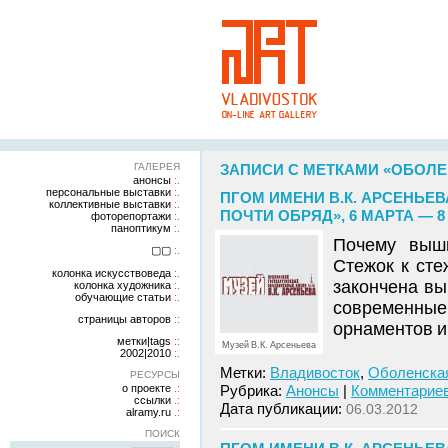
ГАЛЕРЕЯ
ЗАПИСИ С МЕТКАМИ «ОБОЛ
анонсы
персональные выставки
ПГОМ ИМЕНИ В.К. АРСЕНЬЕ
коллективные выставки
ПОЧТИ ОБРЯД», 6 МАРТА — 8
фоторепортажи
паноптикум
Почему выш
▢▢
Стежок к сте
колонка искусствоведа
закончена вы
колонка художника
обучающие статьи
современные
страницы авторов
орнаментов и
метки|tags
Музей В.К. Арсеньева
2002|2010
Метки:
Владивосток
,
Оболенска
РЕСУРСЫ
о проекте
Рубрика:
Анонсы
|
Комментариев
ссылки
Дата публикации:
06.03.2012
alramy.ru
ПОИСК