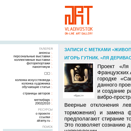
ГАЛЕРЕЯ
ЗАПИСИ С МЕТКАМИ «ЖИВО
анонсы
персональные выставки
ИГОРЬ ГУТНИК. «ЛЯ ДЕРИВА
коллективные выставки
фоторепортажи
Проект «Ля
паноптикум
Французских 
▢▢
городке «Са
колонка искусствоведа
колонка художника
данного прое
обучающие статьи
и создание р
страницы авторов
«Крест»
вибро-простр
метки|tags
2002|2010
Веерные отклонения лев
РЕСУРСЫ
торможения) и замена 
о проекте
ссылки
предполагают стирание т
alramy.ru
Это позволяет сознанию д
ПОИСК