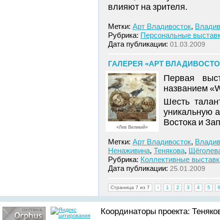
влияют на зрителя.
Метки:
Арт Владивосток
,
Владив
Рубрика:
Персональные выстав
Дата публикации:
01.03.2009
ГАЛЕРЕЯ «АРТ ВЛАДИВОСТОК
Первая выс
названием «W
Шесть талан
уникальную 
Востока и За
«Лев Великий»
Метки:
Арт Владивосток
,
Владив
Ненаживина
,
Тенякова
,
Щёголев
Рубрика:
Коллективные выставк
Дата публикации:
25.01.2009
Страница 7 из 7
‹
1
2
3
4
5
Координаторы проекта: Теняков