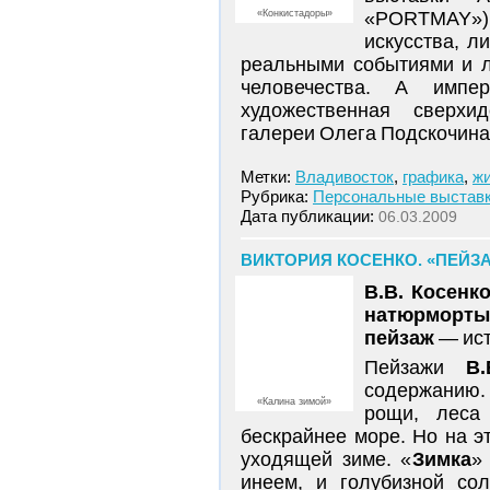
«Конкистадоры»
«PORTMAY»):
искусства, л
реальными событиями и л
человечества. А импе
художественная сверхи
галереи Олега Подскочина
Метки:
Владивосток
,
графика
,
ж
Рубрика:
Персональные выстав
Дата публикации:
06.03.2009
ВИКТОРИЯ КОСЕНКО. «ПЕЙЗ
В.В. Косенк
натюрморты
пейзаж
— ист
Пейзажи
В.
содержанию.
«Калина зимой»
рощи, леса
бескрайнее море. Но на 
уходящей зиме. «
Зимка
»
инеем, и голубизной со