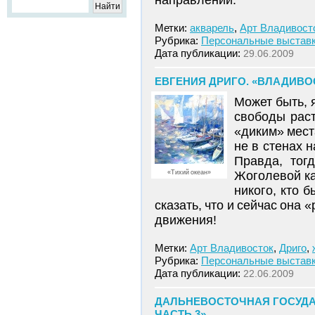
направлении.
Метки:
акварель
,
Арт Владивост
Рубрика:
Персональные выстав
Дата публикации:
29.06.2009
ЕВГЕНИЯ ДРИГО. «ВЛАДИВ
Может быть, 
свободы раст
«диким» мест
не в стенах 
Правда, тог
«Тихий океан»
Жоголевой ка
никого, кто 
сказать, что и сейчас она
движения!
Метки:
Арт Владивосток
,
Дриго
,
Рубрика:
Персональные выстав
Дата публикации:
22.06.2009
ДАЛЬНЕВОСТОЧНАЯ ГОСУДА
ЧАСТЬ 3»