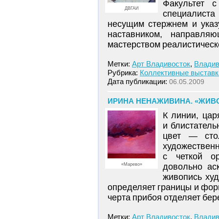
Факультет 
ДВГАИ
специалиста
несущим стержнем и указ
наставником, направл
мастерством реалистическ
Метки:
Арт Владивосток
,
Владив
Рубрика:
Коллективные выставк
Дата публикации:
06.05.2009
ИРИНА НЕНАЖИВИНА. «ЖИВО
К линии, цар
и блистатель
цвет — сто
художественн
с четкой о
«Марево»
довольно ас
живопись худ
определяет границы и фор
черта прибоя отделяет бер
Метки:
Арт Владивосток
,
Владив