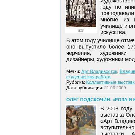
Художественн
году по ини
преподавали
многие из 
училище и вн
ВХУ
искусства.
В этом году училище отмеч
оно выпустило более 17
черчения, художники т
дизайнеры, художники-мод
Метки:
Арт Владивосток
,
Владив
студенческая работа
Рубрика:
Коллективные выставк
Дата публикации:
21.03.2009
ОЛЕГ ПОДСКОЧИН. «РОЗА И 
В 2008 году
выставка Оле
«Арт Владив
вступительно
выставки А