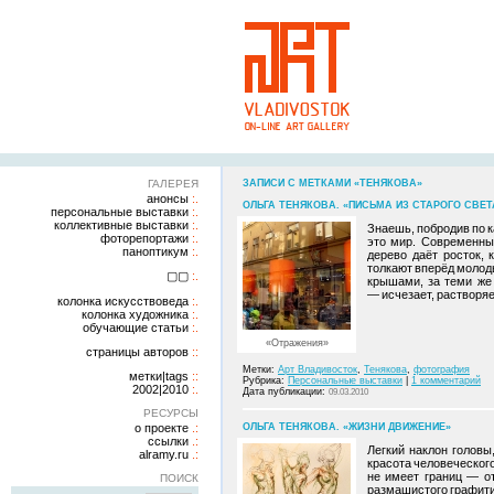
ГАЛЕРЕЯ
ЗАПИСИ С МЕТКАМИ «ТЕНЯКОВА»
анонсы
ОЛЬГА ТЕНЯКОВА. «ПИСЬМА ИЗ СТАРОГО СВЕТ
персональные выставки
коллективные выставки
Знаешь, побродив по 
фоторепортажи
это мир. Современны
паноптикум
дерево даёт росток,
толкают вперёд молоды
▢▢
крышами, за теми же 
— исчезает, растворяе
колонка искусствоведа
колонка художника
обучающие статьи
«Отражения»
страницы авторов
Метки:
Арт Владивосток
,
Тенякова
,
фотография
метки|tags
Рубрика:
Персональные выставки
|
1 комментарий
2002|2010
Дата публикации:
09.03.2010
РЕСУРСЫ
о проекте
ОЛЬГА ТЕНЯКОВА. «ЖИЗНИ ДВИЖЕНИЕ»
ссылки
Легкий наклон головы
alramy.ru
красота человеческог
не имеет границ — о
ПОИСК
размашистого графити