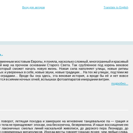
Вход для авторов
Translate to English
А»
каменным мостовым Европы, я поняла, насколько сложный, многогранный и красивый
й мир на прочном основании Старого Света. Так срубленное под корень вековое
 который сможет начать новую жизнь. Новая сила наполняет улицы, новые ритмы
х и уверенных в себе, новые звуки, новые традиции… На тех же улицах, под теми же
оградами… Вроде бы она здесь, эта вековая история, а вроде бы её и нет вовсе
тся в сиянии ночных огней, вспышках фотоаппаратов и мерцании витрин.
подробно
, поворот, летящая походка и замершее на мгновение танцевальное па — грация и
о тела не принадлежит эпохам, она бесконечна, безвременна. И наше восхищение ею
т лаконичных смелых линий наскальной живописи, до дерзкого пера Леонардо, до
 современных мегаполисов. Иногда жесты говорят гораздо яснее, чем любые слова.