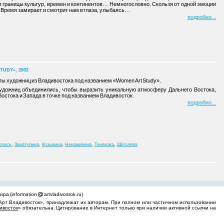
т границы культур, времен и континентов… Немногословно. Скользя от одной эмоции
т. Время замирает и смотрит нам в глаза, улыбаясь…
подробно
UDY», 2002
ы художниц из Владивостока под названием «Women Art Study».
удожниц объединились, чтобы выразить уникальную атмосферу Дальнего Востока,
стока и Запада в точке под названием Владивосток.
подробно
опись
,
Зинатулина
,
Козьмина
,
Ненаживина
,
Тенякова
,
Щёголева
ра (information
artvladivostok.ru)
Арт Владивосток», принадлежат их авторам. При полном или частичном использовании
ивосток
» обязательна. Цитирование в Интернет только при наличии активной ссылки на