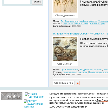
Язык тела переступае
к другой. Шаг. Поворо
«Жизни движение»
Метки:
Арт Владивосток
,
графика
,
портрет
,
Тенякова
Рубрика:
Персональные выставки
|
1 комментарий
Дата публикации:
15.06.2009
ГАЛЕРЕЯ «АРТ ВЛАДИВОСТОК». «WOMEN ART ST
Первая выставка групп
Шесть талантливых х
вызванную слиянием Во
«Лев Великий»
Метки:
Арт Владивосток
,
Владивосток
,
графика
,
жив
Рубрика:
Коллективные выставки
|
Комментариев нет
Дата публикации:
25.01.2009
Страница 1 из 1
1
Координаторы проекта: Теняков Артём, Галицкая Ки
Права на все работы, выставленные в галерее «
материалов сайта активная ссылка на «
Арт Влад
используемый материал. Все права защищены.
1999-2026 © «
Арт Владивосток
»