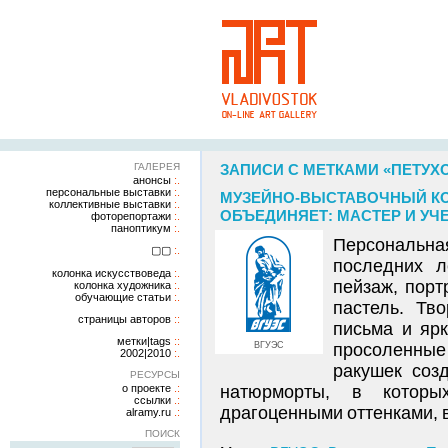
ГАЛЕРЕЯ
ЗАПИСИ С МЕТКАМИ «ПЕТУХ
анонсы
персональные выставки
МУЗЕЙНО-ВЫСТАВОЧНЫЙ КО
коллективные выставки
ОБЪЕДИНЯЕТ: МАСТЕР И УЧЕН
фоторепортажи
паноптикум
Персональн
▢▢
последних л
колонка искусствоведа
пейзаж, порт
колонка художника
обучающие статьи
пастель. Тв
страницы авторов
письма и яр
метки|tags
ВГУЭС
просоленны
2002|2010
ракушек соз
РЕСУРСЫ
о проекте
натюрморты, в которы
ссылки
драгоценными оттенками, в
alramy.ru
ПОИСК