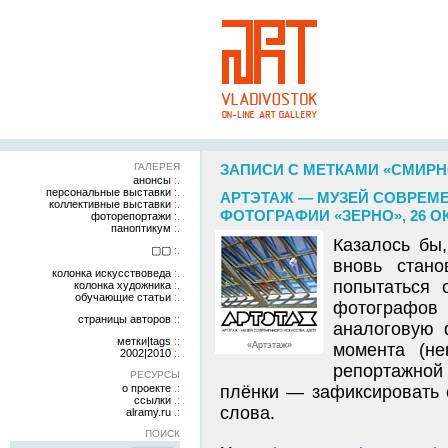
ГАЛЕРЕЯ
ЗАПИСИ С МЕТКАМИ «СМИР
анонсы
персональные выставки
АРТЭТАЖ — МУЗЕЙ СОВРЕМ
коллективные выставки
ФОТОГРАФИИ «ЗЕРНО», 26 ОК
фоторепортажи
паноптикум
Казалось бы
▢▢
вновь стан
колонка искусствоведа
попытаться 
колонка художника
обучающие статьи
фотографо
страницы авторов
аналоговую 
метки|tags
«Артэтаж»
момента (н
2002|2010
репортажной
РЕСУРСЫ
о проекте
плёнки — зафиксировать 
ссылки
слова.
alramy.ru
ПОИСК