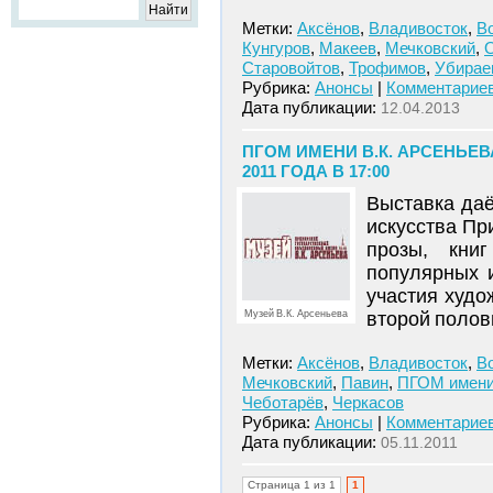
Метки:
Аксёнов
,
Владивосток
,
В
Кунгуров
,
Макеев
,
Мечковский
,
Старовойтов
,
Трофимов
,
Убирае
Рубрика:
Анонсы
|
Комментариев
Дата публикации:
12.04.2013
ПГОМ ИМЕНИ В.К. АРСЕНЬЕВ
2011 ГОДА В 17:00
Выставка даё
искусства Пр
прозы, книг
популярных 
участия худо
Музей В.К. Арсеньева
второй полов
Метки:
Аксёнов
,
Владивосток
,
В
Мечковский
,
Павин
,
ПГОМ имени
Чеботарёв
,
Черкасов
Рубрика:
Анонсы
|
Комментариев
Дата публикации:
05.11.2011
Страница 1 из 1
1