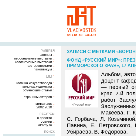
ГАЛЕРЕЯ
ЗАПИСИ С МЕТКАМИ «ВОРО
анонсы
персональные выставки
ФОНД «РУССКИЙ МИР»: ПРЕ
коллективные выставки
ПРИМОРСКОГО КРАЯ», 17 АПРЕ
фоторепортажи
паноптикум
Альбом, авто
▢▢
доцент кафед
колонка искусствоведа
— первый оп
колонка художника
обучающие статьи
края 2-й по
страницы авторов
работ Заслу
метки|tags
«Русский мир»
Заслуженных 
2002|2010
Макеева, Г. 
РЕСУРСЫ
о проекте
С. Горбача, Л. Козьминой
ссылки
Павина, Е. Петровского, 
alramy.ru
Убираева, В. Фёдорова.
ПОИСК