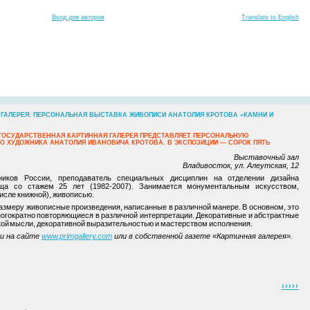
Вход для авторов
Translate to English
ГАЛЕРЕЯ: ПЕРСОНАЛЬНАЯ ВЫСТАВКА ЖИВОПИСИ АНАТОЛИЯ КРОТОВА «КАМНИ И
Я ГОСУДАРСТВЕННАЯ КАРТИННАЯ ГАЛЕРЕЯ ПРЕДСТАВЛЯЕТ ПЕРСОНАЛЬНУЮ
О ХУДОЖНИКА АНАТОЛИЯ ИВАНОВИЧА КРОТОВА. В ЭКСПОЗИЦИИ — СОРОК ПЯТЬ
Выставочный зал
Владивосток, ул. Алеутская, 12
иков России, преподаватель специальных дисциплин на отделении дизайна
ища со стажем 25 лет (1982-2007). Занимается монументальным искусством,
исле книжной), живописью.
азмеру живописные произведения, написанные в различной манере. В основном, это
ногократно повторяющиеся в различной интерпретации. Декоративные и абстрактные
ой мысли, декоративной выразительностью и мастерством исполнения.
и на сайте
www.primgallery.com
или в собственной газете «Картинная галерея».
›››››