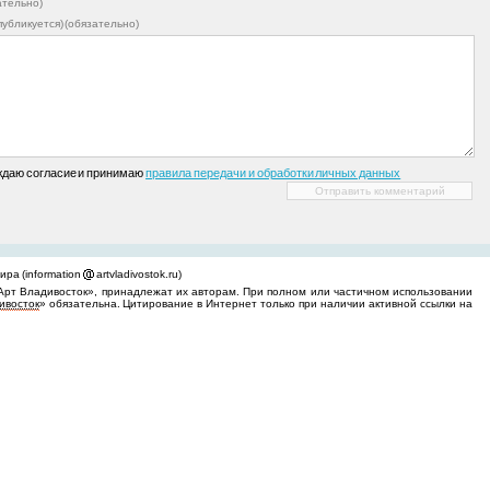
ательно)
 публикуется) (обязательно)
ждаю согласие и принимаю
правила передачи и обработки личных данных
ра (information
artvladivostok.ru)
Арт Владивосток», принадлежат их авторам. При полном или частичном использовании
ивосток
» обязательна. Цитирование в Интернет только при наличии активной ссылки на