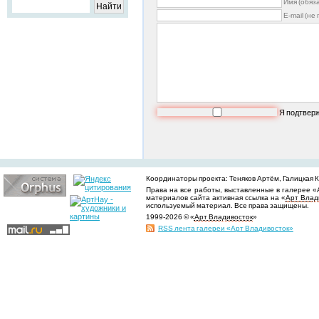
Имя (обяз
E-mail (не
Я подтвер
Координаторы проекта: Теняков Артём, Галицкая Ки
Права на все работы, выставленные в галерее «
материалов сайта активная ссылка на «
Арт Влад
используемый материал. Все права защищены.
1999-2026 © «
Арт Владивосток
»
RSS лента галереи «Арт Владивосток»