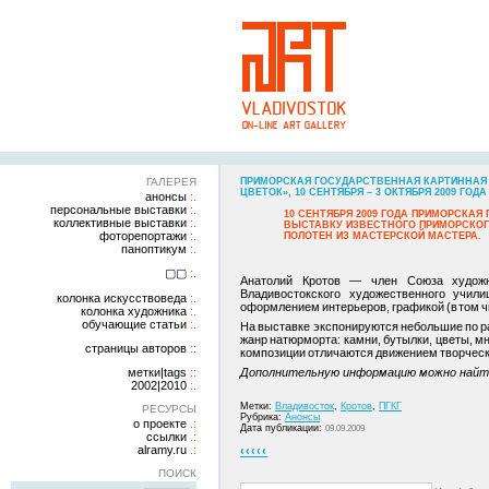
ГАЛЕРЕЯ
ПРИМОРСКАЯ ГОСУДАРСТВЕННАЯ КАРТИННАЯ 
ЦВЕТОК», 10 СЕНТЯБРЯ – 3 ОКТЯБРЯ 2009 ГОДА
анонсы
персональные выставки
10 СЕНТЯБРЯ 2009 ГОДА ПРИМОРСКА
коллективные выставки
ВЫСТАВКУ ИЗВЕСТНОГО ПРИМОРСКОГ
фоторепортажи
ПОЛОТЕН ИЗ МАСТЕРСКОЙ МАСТЕРА.
паноптикум
▢▢
Анатолий Кротов — член Союза художн
Владивостокского художественного учил
колонка искусствоведа
оформлением интерьеров, графикой (в том ч
колонка художника
обучающие статьи
На выставке экспонируются небольшие по р
жанр натюрморта: камни, бутылки, цветы, м
страницы авторов
композиции отличаются движением творческ
метки|tags
Дополнительную информацию можно найт
2002|2010
Метки:
Владивосток
,
Кротов
,
ПГКГ
РЕСУРСЫ
Рубрика:
Анонсы
о проекте
Дата публикации:
09.09.2009
ссылки
alramy.ru
‹‹‹‹‹
ПОИСК