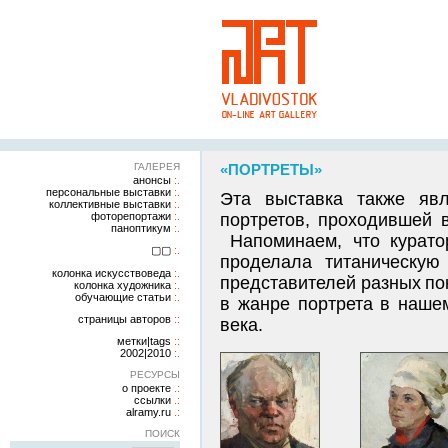
ГАЛЕРЕЯ
«ПОРТРЕТЫ»
анонсы
персональные выставки
Эта выставка также явл
коллективные выставки
фоторепортажи
портретов, проходившей 
паноптикум
Напоминаем, что курато
▢▢
проделала титаническую
колонка искусствоведа
представителей разных пок
колонка художника
обучающие статьи
в жанре портрета в наше
страницы авторов
века.
метки|tags
2002|2010
РЕСУРСЫ
о проекте
ссылки
alramy.ru
ПОИСК