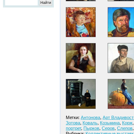
Метки:
Антонова
,
Арт Владивост
Зотова
,
Коваль
,
Козьмина
,
Корж
портрет
,
Пырков
,
Серов
,
Слепов
Рубрика:
Коллективные выставк