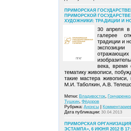
ПРИМОРСКАЯ ГОСУДАРСТВЕН
ПРИМОРСКОЙ ГОСУДАРСТВЕ
ХУДОЖНИКИ: ТРАДИЦИИ И НО
30 апреля в
галерее от
традиции и но
экспозиции
отражающих 
ПГКГ
изобразител
века, время
тематику живописи, побуж
такие мастера живописи, 
М.И. Таболкин, А.В. Телешо
Метки:
Владивосток
,
Гончаренко
Тушкин
,
Фёдоров
Рубрика:
Анонсы
|
Комментариев
Дата публикации:
30.04.2013
ПРИМОРСКАЯ ОРГАНИЗАЦИЯ
ЭСТАМПА», 6 ИЮНЯ 2012 В 17: