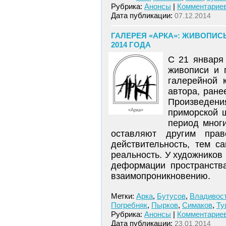
Рубрика:
Анонсы
|
Комментариев
Дата публикации:
07.12.2014
ГАЛЕРЕЯ «АРКА»: ЖИВОПИСЬ
2014 ГОДА
С 21 января
живописи и 
галерейной 
автора, ране
Произведени
«Арка»
приморской 
период мног
оставляют другим прав
действительность, тем с
реальность. У художников
деформации пространства
взаимопроникновению.
Метки:
Арка
,
Бутусов
,
Владивос
Погребняк
,
Пырков
,
Симаков
,
Ту
Рубрика:
Анонсы
|
Комментариев
Дата публикации:
23.01.2014