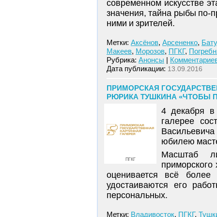
современном искусстве эт
значения, тайна рыбы по-п
ними и зрителей.
Метки:
Аксёнов
,
Арсененко
,
Бату
Макеев
,
Морозов
,
ПГКГ
,
Погребн
Рубрика:
Анонсы
|
Комментариев
Дата публикации:
13.09.2016
ПРИМОРСКАЯ ГОСУДАРСТВЕН
РЮРИКА ТУШКИНА «ЧТОБЫ ПО
4 декабря в
галерее сос
Васильевича
юбилею маст
Масштаб ли
ПГКГ
приморского
оценивается всё более
удостаиваются его рабо
персональных.
Метки:
Владивосток
,
ПГКГ
,
Тушк