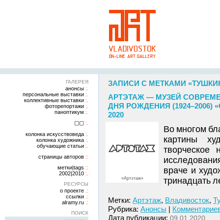
ГАЛЕРЕЯ
ЗАПИСИ С МЕТКАМИ «ТУШКИ
анонсы
персональные выставки
АРТЭТАЖ — МУЗЕЙ СОВРЕМЕ
коллективные выставки
ДНЯ РОЖДЕНИЯ (1924–2006) 
фоторепортажи
паноптикум
2020
▢▢
Во многом бл
колонка искусствоведа
картины ху
колонка художника
обучающие статьи
творческое 
страницы авторов
исследовани
метки|tags
враче и худо
2002|2010
«Артэтаж»
тринадцать ле
РЕСУРСЫ
о проекте
ссылки
Метки:
Артэтаж
,
Владивосток
,
Т
alramy.ru
Рубрика:
Анонсы
|
Комментариев
ПОИСК
Дата публикации:
09.01.2020