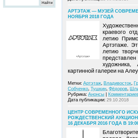
АРТЭТАЖ — МУЗЕЙ СОВРЕМЕ
НОЯБРЯ 2018 ГОДА
Художествен
краевого от
летию Примо
Артэтаже. Эт
летию творч
«Артэтаж»
представлен
художника, 
картинной галереи на Алеу
Метки:
Артэтаж
,
Владивосток
,
Г
Собченко
,
Тушкин
,
Фёдоров
,
Шл
Рубрика:
Анонсы
|
Комментариев
Дата публикации:
29.10.2018
ЦЕНТР СОВРЕМЕННОГО ИСК
РОЖДЕСТВЕНСКИЙ АУКЦИОН
16 ДЕКАБРЯ 2016 ГОДА В 19:0
Благотворите