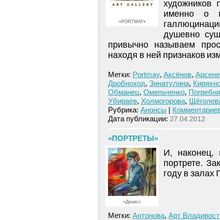
художников 
именно о м
«PORTMAY»
галлюцинации
душевно сущ
привычно называем прос
находя в ней признаков и
Метки:
Portmay
,
Аксёнов
,
Арсене
Дробноход
,
Зинатулина
,
Киряхн
Обманец
,
Омельченко
,
Погребня
Убираев
,
Холмогорова
,
Щёголев
Рубрика:
Анонсы
|
Комментариев
Дата публикации:
27.04.2012
«ПОРТРЕТЫ»
И, наконец,
портрете. За
году в залах
«Денис»
Метки:
Антонова
,
Арт Владивост