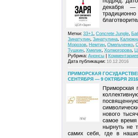
подряд. Дат
декабря — 
традицио
благотворите
ЦСИ «Заря»
Метки:
33+1
,
Concrete Jungle
,
Ба
Зинатулин
,
Зинатулина
,
Калюжн
Морозов
,
Немтин
,
Омельченко
,
Тушкин
,
Хмелик
,
Холмогорова
,
Ц
Рубрика:
Анонсы
|
Комментариев
Дата публикации:
10.12.2016
ПРИМОРСКАЯ ГОСУДАРСТВЕН
СЕНТЯБРЯ — 9 ОКТЯБРЯ 201
Приморская 
коллективну
посвященну
символически
нового тыся
ПГКГ
самое время
нырнуть не 
самих себя, где в наши