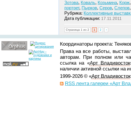
Зотова
,
Коваль
,
Козьмина
,
Корж
портрет
,
Пырков
,
Серов
,
Слепов
Рубрика:
Коллективные выставк
Дата публикации:
17.11.2011
Страница 1 из 2
1
2
›
Координаторы проекта: Теняков
Права на все работы, выстав
авторам. При полном или ча
ссылка на «
Арт Владивосток
наличии активной ссылки на 
1999-2026 © «
Арт Владивосток
RSS лента галереи «Арт Вла