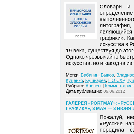
Словари и 
определение
выполненног
литография,
являющийся
ПО СХР
графики». Ка
искусства в 
19 века, существуя до это
Однако чрезвычайно быстро
искусства, но и как одна и
Метки:
Бабанин
,
Быков
,
Владиво
Куценко
,
Кушнарёв
,
ПО СХР
,
Ту
Рубрика:
Анонсы
|
Комментариев
Дата публикации:
05.06.2012
ГАЛЕРЕЯ «PORTMAY»: «РУС
ГРАФИКА», 3 МАЯ — 3 ИЮНЯ 
Пожалуй, не
«Русские на
породила с