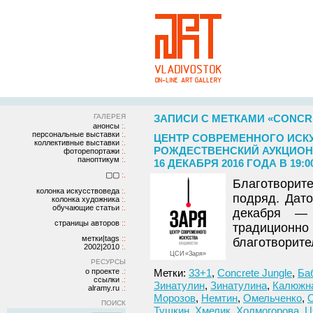
ГАЛЕРЕЯ
ЗАПИСИ С МЕТКАМИ «CONCR
анонсы
персональные выставки
ЦЕНТР СОВРЕМЕННОГО ИСК
коллективные выставки
РОЖДЕСТВЕНСКИЙ АУКЦИОН
фоторепортажи
паноптикум
16 ДЕКАБРЯ 2016 ГОДА В 19:0
▢▢
Благотворите
колонка искусствоведа
подряд. Дат
колонка художника
обучающие статьи
декабря — 
страницы авторов
традицио
метки|tags
благотворите
2002|2010
ЦСИ «Заря»
РЕСУРСЫ
о проекте
Метки:
33+1
,
Concrete Jungle
,
Ба
ссылки
Зинатулин
,
Зинатулина
,
Калюжн
alramy.ru
Морозов
,
Немтин
,
Омельченко
,
ПОИСК
Тушкин
,
Хмелик
,
Холмогорова
,
Ц