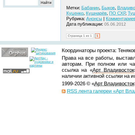
Метки:
Бабанин
,
Быков
,
Владиво
Куценко
,
Кушнарёв
,
ПО СХР
,
Ту
Рубрика:
Анонсы
|
Комментариев
Дата публикации:
05.06.2012
Страница 1 из 1
1
Координаторы проекта: Теняков
Права на все работы, выстав
авторам. При полном или ча
ссылка на «
Арт Владивосток
наличии активной ссылки на 
1999-2026 © «
Арт Владивосток
RSS лента галереи «Арт Вла