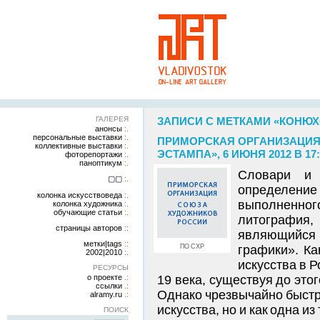
ГАЛЕРЕЯ
ЗАПИСИ С МЕТКАМИ «КОНЮ
анонсы
персональные выставки
ПРИМОРСКАЯ ОРГАНИЗАЦИЯ
коллективные выставки
ЭСТАМПА», 6 ИЮНЯ 2012 В 17:
фоторепортажи
паноптикум
Словари и 
▢▢
определение
колонка искусствоведа
выполненног
колонка художника
обучающие статьи
литография,
страницы авторов
являющийся
метки|tags
ПО СХР
графики». Ка
2002|2010
искусства в 
РЕСУРСЫ
о проекте
19 века, существуя до это
ссылки
Однако чрезвычайно быстро
alramy.ru
искусства, но и как одна и
ПОИСК