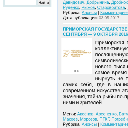
Давидович
,
Добрынина
,
Дробно
Руденко
,
Рыжов
,
Старовойтова
,
Рубрика:
Анонсы
|
Комментариев
Дата публикации:
03.05.2017
ПРИМОРСКАЯ ГОСУДАРСТВЕН
СЕНТЯБРЯ — 9 ОКТЯБРЯ 201
Приморская 
коллективну
посвященну
символически
нового тыся
ПГКГ
самое время
нырнуть не 
самих себя, где в наши
современном искусстве эт
значения, тайна рыбы по-п
ними и зрителей.
Метки:
Аксёнов
,
Арсененко
,
Бату
Макеев
,
Морозов
,
ПГКГ
,
Погребн
Рубрика:
Анонсы
|
Комментариев