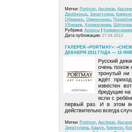
Метки:
Portmay
,
Аксёнов
,
Арсене
Дробноход
,
Зинатулина
,
Киряхн
Обманец
,
Омельченко
,
Погребня
Убираев
,
Холмогорова
,
Щёголев
Рубрика:
Анонсы
|
Комментариев
Дата публикации:
27.04.2012
ГАЛЕРЕЯ «PORTMAY»: «СНЕ
ДЕКАБРЯ 2011 ГОДА — 15 ЯН
Русский дека
очень похож 
тронутый ни
ждёт приход
известен во
«PORTMAY»
бредущие на 
ясли с ребён
первый раз. И в этом в
действительно всегда случ
Метки:
Portmay
,
Аксёнов
,
Арсене
Зинатулина
,
Кашук
,
Киряхно
,
Ко