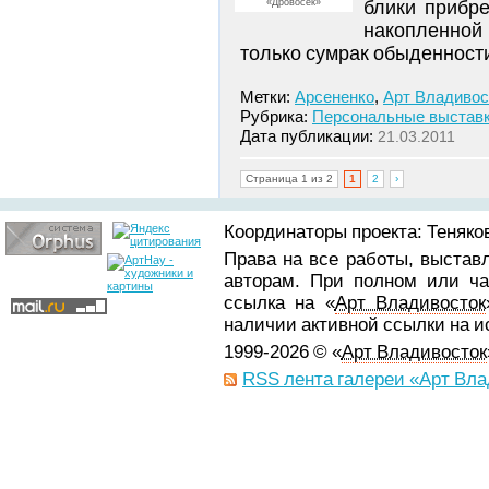
«Дровосек»
блики прибр
накопленной 
только сумрак обыденност
Метки:
Арсененко
,
Арт Владивос
Рубрика:
Персональные выстав
Дата публикации:
21.03.2011
Страница 1 из 2
1
2
›
Координаторы проекта: Теняков
Права на все работы, выстав
авторам. При полном или ча
ссылка на «
Арт Владивосток
наличии активной ссылки на 
1999-2026 © «
Арт Владивосток
RSS лента галереи «Арт Вла