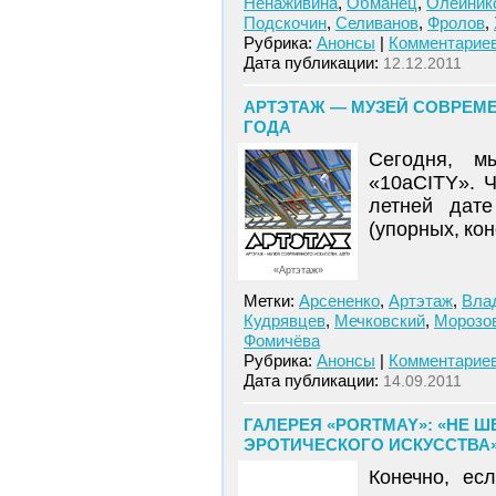
Ненаживина
,
Обманец
,
Олейник
Подскочин
,
Селиванов
,
Фролов
,
Рубрика:
Анонсы
|
Комментариев
Дата публикации:
12.12.2011
АРТЭТАЖ — МУЗЕЙ СОВРЕМЕНН
ГОДА
Сегодня, м
«10aCITY». Ч
летней дате
(упорных, ко
«Артэтаж»
Метки:
Арсененко
,
Артэтаж
,
Вла
Кудрявцев
,
Мечковский
,
Морозо
Фомичёва
Рубрика:
Анонсы
|
Комментариев
Дата публикации:
14.09.2011
ГАЛЕРЕЯ «PORTMAY»: «НЕ 
ЭРОТИЧЕСКОГО ИСКУССТВА»,
Конечно, ес