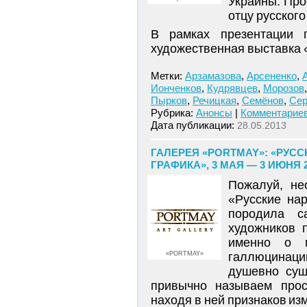
Украины. Про
отцу русског
В рамках презентации 
художественная выставка
Метки:
Арзамазова
,
Арсененко
,
Ионченков
,
Кудрявцев
,
Морозов
Пырков
,
Речицкая
,
Семёнов
,
Сер
Рубрика:
Анонсы
|
Комментариев
Дата публикации:
28.05.2013
ГАЛЕРЕЯ «PORTMAY»: «РУС
ГРАФИКА», 3 МАЯ — 3 ИЮНЯ 
Пожалуй, не
«Русские на
породила с
художников 
именно о м
«PORTMAY»
галлюцинации
душевно сущ
привычно называем прос
находя в ней признаков и