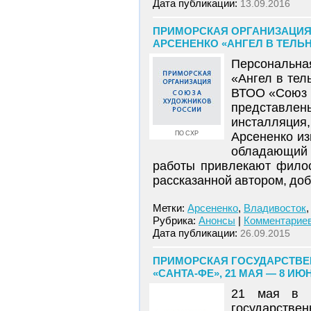
Дата публикации:
13.09.2016
ПРИМОРСКАЯ ОРГАНИЗАЦИЯ
АРСЕНЕНКО «АНГЕЛ В ТЕЛЬН
Персональн
«Ангел в тел
ВТОО «Союз х
представлен
инсталляция
ПО СХР
Арсененко из
обладающий 
работы привлекают филос
рассказанной автором, до
Метки:
Арсененко
,
Владивосток
Рубрика:
Анонсы
|
Комментариев
Дата публикации:
26.09.2015
ПРИМОРСКАЯ ГОСУДАРСТВЕ
«САНТА-ФЕ», 21 МАЯ — 8 ИЮ
21 мая в 1
государстве