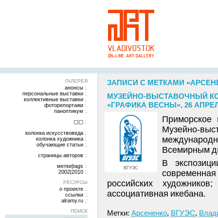
ГАЛЕРЕЯ
ЗАПИСИ С МЕТКАМИ «АРСЕН
анонсы
персональные выставки
МУЗЕЙНО-ВЫСТАВОЧНЫЙ КО
коллективные выставки
«ГРАФИКА ВЕСНЫ», 26 АПРЕЛ
фоторепортажи
паноптикум
Приморское 
▢▢
Музейно-вы
колонка искусствоведа
международ
колонка художника
обучающие статьи
Всемирным д
страницы авторов
В экспозици
метки|tags
ВГУЭС
современна
2002|2010
российских художников;
РЕСУРСЫ
о проекте
ассоциативная икебана.
ссылки
alramy.ru
ПОИСК
Метки:
Арсененко
,
ВГУЭС
,
Влад