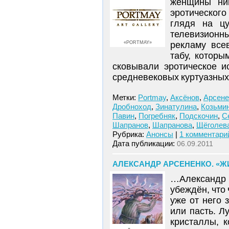
женщины ник
эротического
глядя на цу
телевизионны
«PORTMAY»
рекламу все
табу, которы
сковывали эротическое и
средневековых куртуазных
Метки:
Portmay
,
Аксёнов
,
Арсене
Дробноход
,
Зинатулина
,
Козьми
Павин
,
Погребняк
,
Подскочин
,
С
Шапранов
,
Шапранова
,
Щёголев
Рубрика:
Анонсы
|
1 комментари
Дата публикации:
06.09.2011
АЛЕКСАНДР АРСЕНЕНКО. «Ж
…Александр А
убеждён, что
уже от него 
или пасть. Л
кристаллы, 