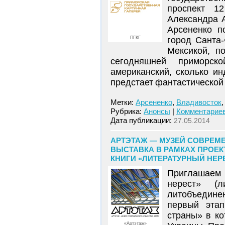
проспект 1
Александра 
Арсененко п
ПГКГ
город Санта-
Мексикой, п
сегодняшней приморск
американский, сколько ин
предстает фантастической
Метки:
Арсененко
,
Владивосток
Рубрика:
Анонсы
|
Комментариев
Дата публикации:
27.05.2014
АРТЭТАЖ — МУЗЕЙ СОВРЕМЕ
ВЫСТАВКА В РАМКАХ ПРОЕК
КНИГИ «ЛИТЕРАТУРНЫЙ НЕРЕС
Приглашаем
нерест» (
литобъедине
первый эта
страны» в ко
«Артэтаж»