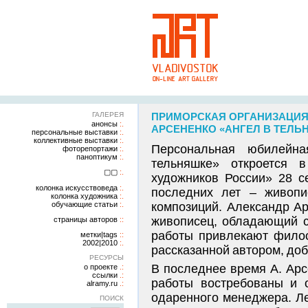
ГАЛЕРЕЯ
ПРИМОРСКАЯ ОРГАНИЗАЦИЯ
анонсы
АРСЕНЕНКО «АНГЕЛ В ТЕЛЬН
персональные выставки
коллективные выставки
Персональная юбилейна
фоторепортажи
паноптикум
тельняшке» откроется 
▢▢
художников России» 28 с
колонка искусствоведа
последних лет – живопис
колонка художника
обучающие статьи
композиций. Александр Ар
живописец, обладающий с
страницы авторов
работы привлекают филос
метки|tags
2002|2010
рассказанной автором, до
РЕСУРСЫ
В последнее время А. Арс
о проекте
ссылки
работы востребованы и 
alramy.ru
одаренного менеджера. Ле
ПОИСК