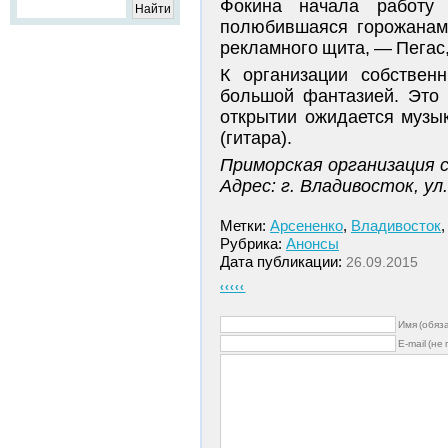
Фокина начала работу 
полюбившаяся горожанам
рекламного щита, — Пегас
К организации собствен
большой фантазией. Это 
открытии ожидается музы
(гитара).
Приморская организация 
Адрес: г. Владивосток, ул
Метки:
Арсененко
,
Владивосток
Рубрика:
Анонсы
Дата публикации:
26.09.2015
‹‹‹‹‹
Имя (обяз
E-mail (не