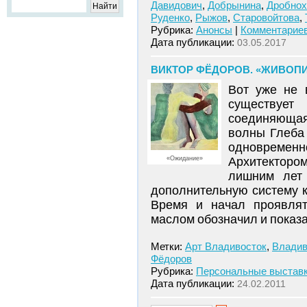
Давидович
,
Добрынина
,
Дробно
Руденко
,
Рыжов
,
Старовойтова
,
Рубрика:
Анонсы
|
Комментариев
Дата публикации:
03.05.2017
ВИКТОР ФЁДОРОВ. «ЖИВОП
Вот уже не 
существует 
соединяющая
волны Глеба
одновременно
«Ожидание»
Архитекторо
лишним лет
дополнительную систему 
Время и начал проявлят
маслом обозначил и показа
Метки:
Арт Владивосток
,
Владив
Фёдоров
Рубрика:
Персональные выстав
Дата публикации:
24.02.2011