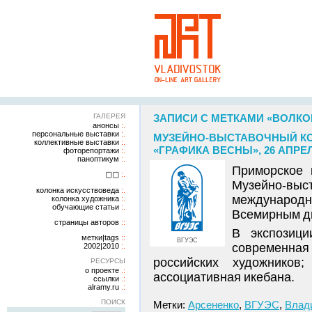
ГАЛЕРЕЯ
ЗАПИСИ С МЕТКАМИ «ВОЛК
анонсы
персональные выставки
МУЗЕЙНО-ВЫСТАВОЧНЫЙ КО
коллективные выставки
«ГРАФИКА ВЕСНЫ», 26 АПРЕЛ
фоторепортажи
паноптикум
Приморское 
▢▢
Музейно-вы
колонка искусствоведа
международ
колонка художника
обучающие статьи
Всемирным д
страницы авторов
В экспозици
метки|tags
ВГУЭС
современна
2002|2010
российских художников;
РЕСУРСЫ
о проекте
ассоциативная икебана.
ссылки
alramy.ru
ПОИСК
Метки:
Арсененко
,
ВГУЭС
,
Влад