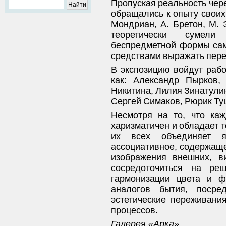
Пропуская реальность чере
обращались к опыту своих
Мондриан, А. Бретон, М. Э
теоретически сумели 
беспредметной формы сам
средствами выражать пере
В экспозицию войдут рабо
как: Александр Пырков,
Никитина, Лилия Зинатули
Сергей Симаков, Рюрик Туш
Несмотря на то, что ка
харизматичен и обладает 
их всех объединяет яр
ассоциативное, содержащее
изображения внешних, в
сосредоточиться на ре
гармонизации цвета и ф
аналогов бытия, посре
эстетические переживани
процессов.
Галерея «Арка»