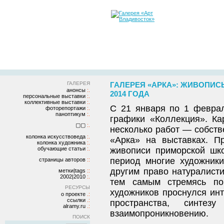
ГАЛЕРЕЯ
ГАЛЕРЕЯ «АРКА»: ЖИВОПИСЬ
анонсы
2014 ГОДА
персональные выставки
коллективные выставки
С 21 января по 1 феврал
фоторепортажи
паноптикум
графики «Коллекция». Ка
▢▢
несколько работ — собств
колонка искусствоведа
«Арка» на выставках. П
колонка художника
обучающие статьи
живописи приморской шк
период многие художник
страницы авторов
другим право натуралисти
метки|tags
2002|2010
тем самым стремясь пок
РЕСУРСЫ
художников проснулся ин
о проекте
ссылки
пространства, синте
alramy.ru
взаимопроникновению.
ПОИСК