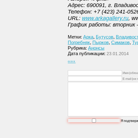
Адрес: 690091, г. Владиво
Телефон: +7 (423) 241-0526
URL:
www.arkagallery.ru
, w
График работы: вторник —
Метки:
Арка
,
Бутусов
,
Владивос
Погребняк
,
Пырков
,
Симаков
,
Ту
Рубрика:
Анонсы
Дата публикации:
23.01.2014
‹‹‹‹‹
Имя (обяз
E-mail (не
Я подтвер