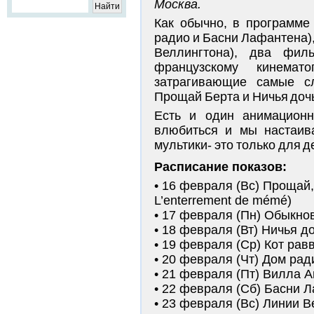
Москва.
Как обычно, в программе
радио и Басни Лафантена)
Веллингтона), два фил
французскому кинемато
затрагивающие самые сл
Прощай Берта и Ничья доч
Есть и один анимационн
влюбиться и мы настаива
мультики- это только для д
Расписание показов:
16 февраля (Вс) Прощай,
L’enterrement de mémé)
17 февраля (Пн) Обыкнове
18 февраля (Вт) Ничья дочь
19 февраля (Ср) Кот равви
20 февраля (Чт) Дом радио
21 февраля (Пт) Вилла Ам
22 февраля (Сб) Басни Ла
23 февраля (Вс) Линии Ве