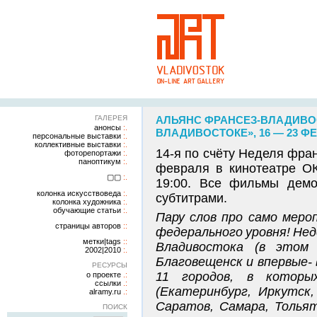
ГАЛЕРЕЯ
АЛЬЯНС ФРАНСЕЗ-ВЛАДИВОС
анонсы
ВЛАДИВОСТОКЕ», 16 — 23 ФЕ
персональные выставки
коллективные выставки
14-я по счёту Неделя фран
фоторепортажи
паноптикум
февраля в кинотеатре О
▢▢
19:00. Все фильмы демо
колонка искусствоведа
субтитрами.
колонка художника
обучающие статьи
Пару слов про само меро
страницы авторов
федерального уровня! Нед
метки|tags
Владивостока (в этом
2002|2010
Благовещенск и впервые- 
РЕСУРСЫ
11 городов, в котор
о проекте
ссылки
(Екатеринбург, Иркутск,
alramy.ru
Саратов, Самара, Тольят
ПОИСК