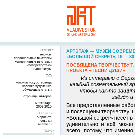
ГАЛЕРЕЯ
АРТЭТАЖ — МУЗЕЙ СОВРЕМ
анонсы
«БОЛЬШОЙ СЕКРЕТ», 18 — 30
персональные выставки
коллективные выставки
ПОСВЯЩЕНА ТВОРЧЕСТВУ Т. 
фоторепортажи
паноптикум
ПРОЕКТА «ПЕСНИ ДУШИ»
▢▢
Из интервью с Серг
колонка искусствоведа
каждый сознательный гр
колонка художника
обучающие статьи
чтобы как-то защит
звёзд» и
страницы авторов
метки|tags
Все представленные рабо
2002|2010
и посвящены творчеству Т.
РЕСУРСЫ
«Большой секрет» несёт в 
о проекте
ссылки
удивительно и всё может
alramy.ru
всего, потому, что именно
ПОИСК