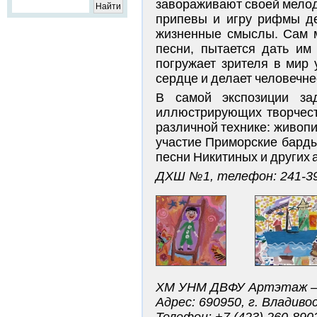
завораживают своей мелод
припевы и игру рифмы де
жизненные смыслы. Сам м
песни, пытается дать им
погружает зрителя в мир 
сердце и делает человечне
В самой экспозиции зад
иллюстрирующих творчест
различной технике: живопи
участие Приморские барды
песни Никитиных и других 
ДХШ №1, телефон: 241-3
ХМ УНМ ДВФУ Артэтаж — 
Адрес: 690950, г. Владиво