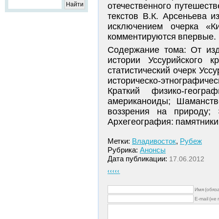
отечественного путешеств
текстов В.К. Арсеньева и
исключением очерка «К
комментируются впервые.
Содержание тома: От из
истории Уссурийского к
статистический очерк Уссу
историческо-­этнографи
Краткий физико-геогр
американоиды; Шаманств
воззрения на природу; 
Архегеография: памятники 
Метки:
Владивосток
,
Рубеж
Рубрика:
Анонсы
Дата публикации:
17.06.2012
‹‹‹‹‹
Имя (обяз
E-mail (не