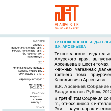
ГАЛЕРЕЯ
ТИХООКЕАНСКОЕ ИЗДАТЕЛЬС
анонсы
В.К. АРСЕНЬЕВА
персональные выставки
коллективные выставки
Тихоокеанское издатель
фоторепортажи
паноптикум
Амурского края, выпусти
▢▢
Арсеньева в шести томах.
колонка искусствоведа
книжных магазинах Дальн
колонка художника
обучающие статьи
третьего тома приуроч
Клавдиевича Арсеньева.
страницы авторов
метки|tags
В.К. Арсеньев Собрание 
2002|2010
Владивосток: Рубеж, 2012
РЕСУРСЫ
о проекте
В третий том Собрания со
ссылки
alramy.ru
гг., относящиеся к интелл
ПОИСК
Эти научно-практичес