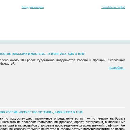
Вход для авторов
Translate to English
ОСТОК. КЛАССИКИ И МАСТЕРА», 15 ИЮНЯ 2012 ГОДА В 15:00
влено около 100 работ художников-модернистов России и Франции. Экспозиция
рёх частей.
подробно
 РОССИИ: «ИСКУССТВО ЭСТАМПА», 6 ИЮНЯ 2012 В 17:00
ки по искусству дают лаконичное определение эстамп — «отпечаток на бумаге
енного любым способом гравирования (гравюра, офорт, литография, выполненные
ка-автора) и являющийся станковым произведением художественной графики». Как
авление изобразительного искусства в России эстамп получил развитие во второй