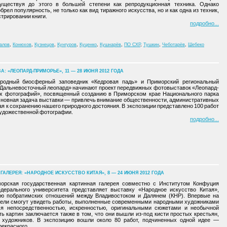
существуя до этого в большей степени как репродукционная техника. Однако
рел популярность, не только как вид тиражного искусства, но и как одна из техник,
трировании книги.
подробно
алов
,
Конюхов
,
Кузнецов
,
Кунгуров
,
Куценко
,
Кушнарёв
,
ПО СХР
,
Тушкин
,
Чеботарёв
,
Шебеко
 «ЛЕОПАРД-ПРИМОРЬЕ», 11 — 28 ИЮНЯ 2012 ГОДА
иродный биосферный заповедник «Кедровая падь» и Приморский региональный
Дальневосточный леопард» начинают проект передвижных фотовыставок «Леопард-
х фотографий», посвященный созданию в Приморском крае Национального парка
сновная задача выставки — привлечь внимание общественности, административных
ая к сохранению нашего природного достояния. В экспозиции представлено 100 работ
удожественной фотографии.
подробно
ЛЕРЕЯ: «НАРОДНОЕ ИСКУССТВО КИТАЯ», 8 — 24 ИЮНЯ 2012 ГОДА
орская государственная картинная галерея совместно с Институтом Конфуция
дерального университета представляет выставку «Народное искусство Китая»,
ю побратимских отношений между Владивостоком и Далянем (КНР). Впервые на
тели смогут увидеть работы, выполненные современными народными художниками
ся непосредственностью, искренностью, оригинальными сюжетами и необычной
ть картин заключается также в том, что они вышли из-под кисти простых крестьян,
 художников. В экспозицию вошли около 80 работ, подчиненных одной идее —
екрасного.