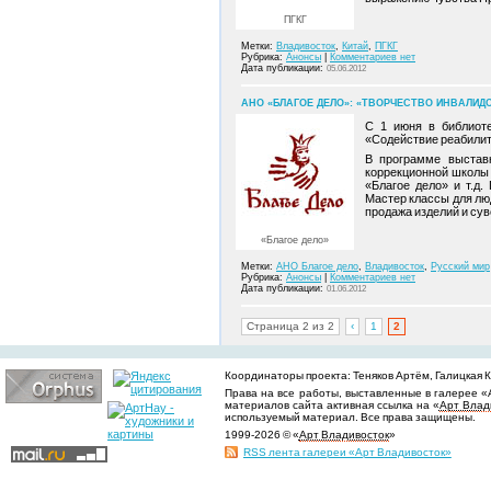
ПГКГ
Метки:
Владивосток
,
Китай
,
ПГКГ
Рубрика:
Анонсы
|
Комментариев нет
Дата публикации:
05.06.2012
АНО «БЛАГОЕ ДЕЛО»: «ТВОРЧЕСТВО ИНВАЛИДО
С 1 июня в библиоте
«Содействие реабилит
В программе выставк
коррекционной школы
«Благое дело» и т.д
Мастер классы для люд
продажа изделий и сув
«Благое дело»
Метки:
АНО Благое дело
,
Владивосток
,
Русский мир
Рубрика:
Анонсы
|
Комментариев нет
Дата публикации:
01.06.2012
Страница 2 из 2
‹
1
2
Координаторы проекта: Теняков Артём, Галицкая Ки
Права на все работы, выставленные в галерее «
материалов сайта активная ссылка на «
Арт Влад
используемый материал. Все права защищены.
1999-2026 © «
Арт Владивосток
»
RSS лента галереи «Арт Владивосток»