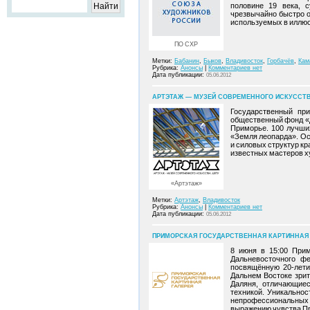
половине 19 века, 
чрезвычайно быстро об
используемых в иллюс
ПО СХР
Метки:
Бабанин
,
Быков
,
Владивосток
,
Горбачёв
,
Кам
Рубрика:
Анонсы
|
Комментариев нет
Дата публикации:
05.06.2012
АРТЭТАЖ — МУЗЕЙ СОВРЕМЕННОГО ИСКУССТВА:
Государственный пр
общественный фонд «
Приморье. 100 лучши
«Земля леопарда». О
и силовых структур кр
известных мастеров х
«Артэтаж»
Метки:
Артэтаж
,
Владивосток
Рубрика:
Анонсы
|
Комментариев нет
Дата публикации:
05.06.2012
ПРИМОРСКАЯ ГОСУДАРСТВЕННАЯ КАРТИННАЯ ГА
8 июня в 15:00 Прим
Дальневосточного фе
посвящённую 20-лети
Дальнем Востоке зри
Даляня, отличающие
техникой. Уникальнос
непрофессиональных
выражению чувства Пр